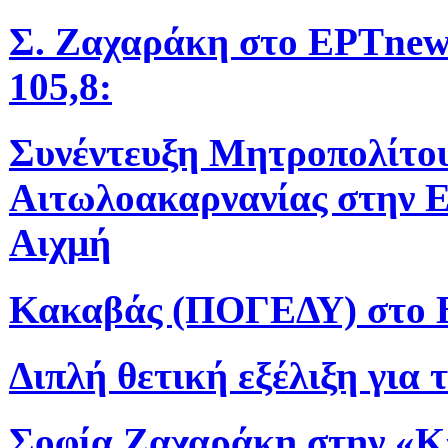
Σ. Ζαχαράκη στο ΕΡΤnew
105,8:
Συνέντευξη Μητροπολίτο
Αιτωλοακαρνανίας στην 
Αιχμή
Κακαβάς (ΠΟΓΕΔΥ) στο 
Διπλή θετική εξέλιξη για 
Σοφία Ζαχαράκη στην «Κ