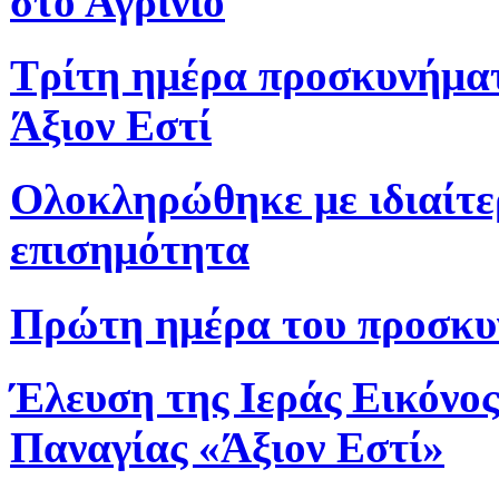
στο Αγρίνιο
Τρίτη ημέρα προσκυνήματ
Άξιον Εστί
Ολοκληρώθηκε με ιδιαίτ
επισημότητα
Πρώτη ημέρα του προσκυ
Έλευση της Ιεράς Εικόνος
Παναγίας «Άξιον Εστί»