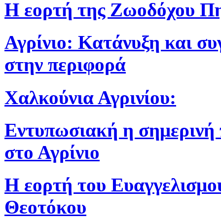
Η εορτή της Ζωοδόχου Π
Αγρίνιο: Κατάνυξη και συ
στην περιφορά
Χαλκούνια Αγρινίου:
Εντυπωσιακή η σημερινή
στο Αγρίνιο
Η εορτή του Ευαγγελισμο
Θεοτόκου