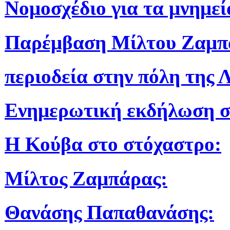
Νομοσχέδιο για τα μνημεί
Παρέμβαση Μίλτου Ζαμπ
περιοδεία στην πόλη της 
Ενημερωτική εκδήλωση σ
Η Κούβα στο στόχαστρο:
Μίλτος Ζαμπάρας:
Θανάσης Παπαθανάσης: