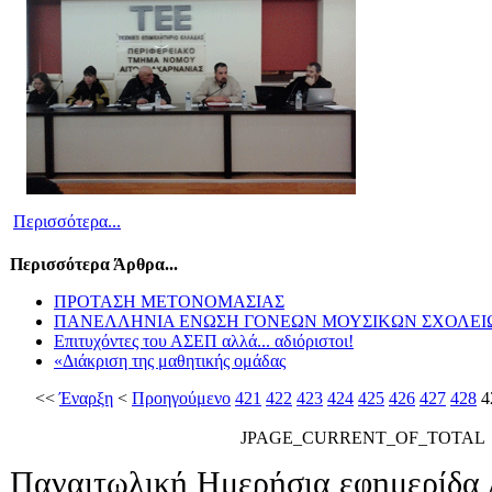
Περισσότερα...
Περισσότερα Άρθρα...
ΠΡΟΤΑΣΗ ΜΕΤΟΝΟΜΑΣΙΑΣ
ΠΑΝΕΛΛΗΝΙΑ ΕΝΩΣΗ ΓΟΝΕΩΝ ΜΟΥΣΙΚΩΝ ΣΧΟΛΕΙ
Επιτυχόντες του ΑΣΕΠ αλλά... αδιόριστοι!
«Διάκριση της μαθητικής ομάδας
<<
Έναρξη
<
Προηγούμενο
421
422
423
424
425
426
427
428
4
JPAGE_CURRENT_OF_TOTAL
Παναιτωλική Ημερήσια εφημερίδα 