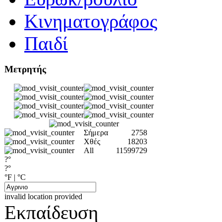
Κινηματογράφος
Παιδί
Μετρητής
Σήμερα
2758
Χθές
18203
All
11599729
?°
?°
°F
|
°C
invalid location provided
Εκπαίδευση