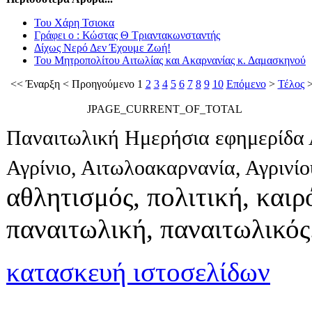
Του Χάρη Τσιοκα
Γράφει ο : Κώστας Θ Τριαντακωνσταντής
Δίχως Νερό Δεν Έχουμε Ζωή!
Του Μητροπολίτου Αιτωλίας και Ακαρνανίας κ. Δαμασκηνού
<<
Έναρξη
<
Προηγούμενο
1
2
3
4
5
6
7
8
9
10
Επόμενο
>
Τέλος
>
JPAGE_CURRENT_OF_TOTAL
Παναιτωλική Ημερήσια εφημερίδα 
Αγρίνιο, Αιτωλοακαρνανία, Αγρινί
αθλητισμός, πολιτική, καιρό
παναιτωλική, παναιτωλικός
κατασκευή ιστοσελίδων