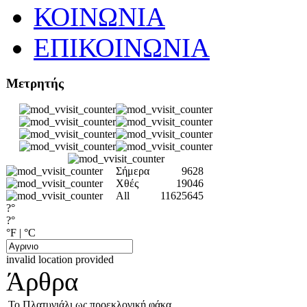
ΚΟΙΝΩΝΙΑ
ΕΠΙΚΟΙΝΩΝΙΑ
Μετρητής
Σήμερα
9628
Χθές
19046
All
11625645
?°
?°
°F
|
°C
invalid location provided
Άρθρα
Το Πλατυγιάλι ως προεκλογική φάκα