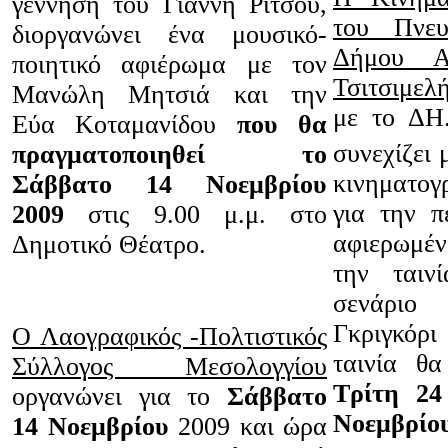
γέννηση του Γιάννη Ρίτσου,
του Πνευ
διοργανώνει ένα μουσικό-
Δήμου Αγ
ποιητικό αφιέρωμα με τον
Τσιτσιμελ
Μανώλη Μητσιά και την
με το ΔΗ.
Εύα Κοταμανίδου
που θα
συνεχίζει 
πραγματοποιηθεί το
κινηματογ
Σάββατο 14 Νοεμβρίου
για την π
2009
στις 9.00 μ.μ. στο
αφιερωμέν
Δημοτικό Θέατρο.
την ται
σενάριο
Γκριγκόρ
Ο Λαογραφικός -Πολτιστικός
ταινία θ
Σύλλογος Μεσολογγίου
Τρίτη 24
οργανώνει για το
Σάββατο
Νοεμβρίο
14 Νοεμβρίου
2009 και ώρα