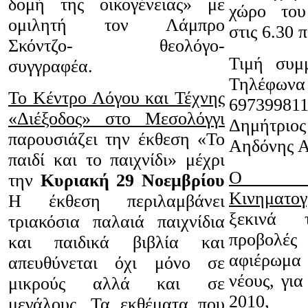
δομή της οικογένειας» με
χώρο του
ομιλητή τον Λάμπρο
στις 6.30 π
Σκόντζο- θεολόγο-
Τιμή συμ
συγγραφέα.
Τηλέφωνα
Το Κέντρο Λόγου και Τέχνης
697399
«Διέξοδος» στο Μεσολόγγι
Δημήτριο
παρουσιάζει την έκθεση «Το
Αηδόνης 
παιδί και το παιχνίδι» μέχρι
Ο Δη
την
Κυριακή 29 Νοεμβρίου
Κινηματο
Η έκθεση περιλαμβάνει
ξεκινά 
τριακόσια παλαιά παιχνίδια
προβολές 
και παιδικά βιβλία και
αφιέρωμα
απευθύνεται όχι μόνο σε
νέους, για
μικρούς αλλά και σε
2010,
μεγάλους. Τα εκθέματα που