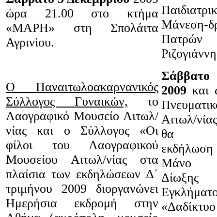
Παιδιατρ
ώρα 21.00 στο κτήμα
Μάνεση-δ
«ΜΑΡΗ» στη Σπολάιτα
Πατρών
Αγρινίου.
Ριζογιάνν
Σάββατο
Ο Παναιτωλοακαρνανικός
2009
και ώ
Σύλλογος Γυναικών,
το
Πνευματι
Λαογραφικό Μουσείο Αιτωλ/
Αιτωλ/νία
νίας και ο Σύλλογος «Οι
θα πρα
φίλοι του Λαογραφικού
εκδήλωση
Μουσείου Αιτωλ/νίας στα
Μάνο Σφ
πλαίσια των εκδηλώσεων Δ΄
Δίωξης
τριμήνου 2009 διοργανώνει
Εγκλήμ
Ημερήσια εκδρομή στην
«Δαδίκτυο 