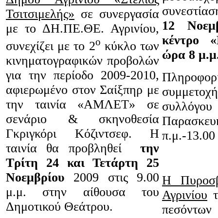
συνεστία
Τσιτσιμελής»
σε συνεργασία
12
Νοεμ
με το ΔΗ.ΠΕ.ΘΕ. Αγρινίου,
κέντρο 
ο
συνεχίζει με το 2
κύκλο των
ώρα 8 μ.μ
κινηματογραφικών προβολών
για την περίοδο 2009-2010,
Πληροφο
αφιερωμένο στον Σαίξπηρ με
συμμετοχή
την ταινία «ΑΜΛΕΤ» σε
συλλόγο
σενάριο & σκηνοθεσία
Παρασ
Γκριγκόρι Κόζιντσεφ. Η
π.μ.-13.00
ταινία θα προβληθεί
την
Τρίτη 24 και Τετάρτη 25
Νοεμβρίου
2009 στις 9.00
Η Πυροσβ
μ.μ. στην αίθουσα του
Αγρινίου
τ
Δημοτικού Θεάτρου.
πεσόντων