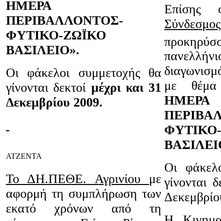
ΗΜΕΡΑ
Επίσης 
ΠΕΡΙΒΑΛΛΟΝΤΟΣ-
Σύνδε
ΦΥΤΙΚΟ-ΖΩΪΚΟ
προκηρ
ΒΑΣΙΛΕΙΟ».
πανελλήν
διαγωνι
Οι φάκελοι συμμετοχής θα
με θέ
γίνονται δεκτοί
μέχρι και 31
ΗΜΕΡΑ
Δεκεμβρίου 2009.
ΠΕΡΙΒΑ
ΦΥΤΙΚΟ
ΒΑΣΙΛΕΙ
ΑΤΖΕΝΤΑ
Οι φάκελ
Το ΔΗ.ΠΕΘΕ. Αγρινίου
με
γίνονται δ
αφορμή τη συμπλήρωση των
Δεκεμβρίο
εκατό χρόνων από τη
Η Κινημα