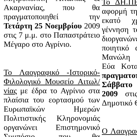
Το ΔΗ.Π
Ακαρνανίας, που θα
αφορμή τ
πραγματοποιηθεί την
εκατό 
Τετάρτη 25 Νοεμβρίου
2009
γέννηση τ
στις 7 μ.μ. στο Παπαστράτειο
διοργανώ
Μέγαρο στο Αγρίνιο.
ποιητικό
Μανώλη 
Εύα Κοτα
Το Λαογραφικό -Ιστορικό-
πραγμα
Φιλολογικό Μουσείο Αιτωλ/
Σάββατο
νίας
με έδρα το Αγρίνιο στα
2009
στ
πλαίσια του εορτασμού των
Δημοτικό 
Ευρωπαϊκών Ημερών
Πολιτιστικής Κληρονομιάς
οργανώνει Επιστημονικό
Ο Λαογραφ
Συμπόσιο, που θα