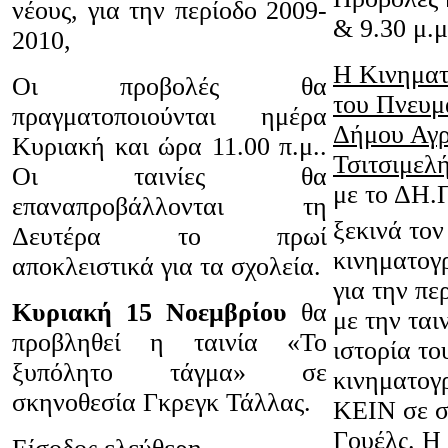
νέους, για την περίοδο 2009-
& 9.30 μ.
2010,
Η Κινηματ
Οι προβολές θα
του Πνευμ
πραγματοποιούνται ημέρα
Δήμου Αγρ
Κυριακή και ώρα 11.00 π.μ..
Τσιτσιμελ
Οι ταινίες θα
με το ΔΗ.
επαναπροβάλλονται τη
ξεκινά τον
Δευτέρα το πρωί
κινηματογ
αποκλειστικά για τα σχολεία.
για την πε
Κυριακή 15 Νοεμβρίου
θα
με την ται
προβληθεί η ταινία «Το
ιστορία το
ξυπόλητο τάγμα» σε
κινηματο
σκηνοθεσία Γκρεγκ Τάλλας.
ΚΕΙΝ σε σ
Γουέλς. Η 