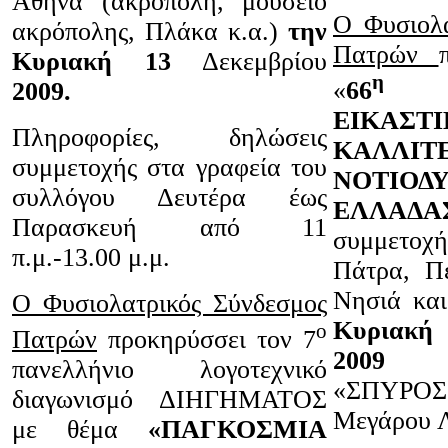
Αθήνα (ακρόπολη, μουσείο
Ο Φυσιολα
ακρόπολης, Πλάκα κ.α.)
την
Πατρών
Κυριακή 13
Δεκεμβρίου
η
«
66
Ε
2009.
ΕΙΚΑΣΤ
Πληροφορίες, δηλώσεις
ΚΑΛΛΙΤ
συμμετοχής στα γραφεία του
ΝΟΤΙΟΔ
συλλόγου Δευτέρα έως
ΕΛΛΑ
Παρασκευή από 11
συμμετοχή
π.μ.-13.00 μ.μ.
Πάτρα, Πε
Νησιά κα
Ο Φυσιολατρικός Σύνδεσμος
Κυριακή
ο
Πατρών
προκηρύσσει τον 7
2009
στ
πανελλήνιο λογοτεχνικό
«ΣΠΥΡΟΣ
διαγωνισμό ΔΙΗΓΗΜΑΤΟΣ
Μεγάρου Λ
με θέμα
«ΠΑΓΚΟΣΜΙΑ