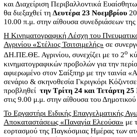
και Διαχείριση Περιβαλλοντικά Ευαίσθητ
θα διεξαχθεί τη
Δευτέρα 23 Νοεμβρίου
20
10.00 π.μ. στην αίθουσα συνεδριάσεων τη
Η Κινηματογραφική Λέσχη του Πνευματικ
Αγρινίου «Στέλιος Τσιτσιμελής»
σε συνεργ
ο
ΔΗ.ΠΕ.ΘΕ. Αγρινίου, συνεχίζει με το 2
κύ
κινηματογραφικών προβολών για την περί
αφιερωμένο στον Σαίξπηρ με την ταινία
σενάριο & σκηνοθεσία Γκριγκόρι Κόζιντσεφ
προβληθεί
την Τρίτη 24 και Τετάρτη 25
στις 9.00 μ.μ. στην αίθουσα του Δημοτικο
Το Εργαστήρι Ειδικής Επαγγελματικής Αγ
Αποκαταστάσεως «Παναγία Ελεούσα»
με τ
εορτασμού της Παγκόσμιας Ημέρας των ατ