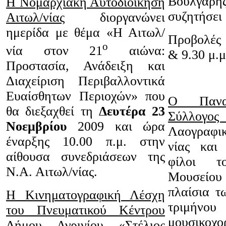
Βούλγα
Η Νομαρχιακή Αυτοδιοίκηση
συζητήσει 
Αιτωλ/νίας
διοργανώνει
ημερίδα με θέμα «Η Αιτωλ/
Προβολές 
ο
νία στον 21
αιώνα:
& 9.30 μ.
Προστασία, Ανάδειξη και
Διαχείριση Περιβαλλοντικά
Ευαίσθητων Περιοχών» που
Ο Παναιτ
θα διεξαχθεί τη
Δευτέρα 23
Σύλλογος
Νοεμβρίου
2009 και ώρα
Λαογραφικ
έναρξης 10.00 π.μ. στην
νίας και
αίθουσα συνεδριάσεων της
φίλοι τ
Ν.Α. Αιτωλ/νίας.
Μουσείου
πλαίσια τ
Η Κινηματογραφική Λέσχη
τριμήνου 
του Πνευματικού Κέντρου
μουσικοχο
Δήμου Αγρινίου «Στέλιος