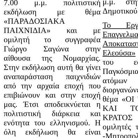
μ.μ. στ
7.00 μ.μ. πολιτιστική
Δημοτικο
εκδήλωση με θέμα
«ΠΑΡΑΔΟΣΙΑΚΑ
Το Εργα
ΠΑΙΧΝΙΔΙΑ» και με
Επαγγελμ
ομιλητή το συγγραφέα
Αποκατασ
Γιώργο Σαγώνα στην
Ελεούσα»
αίθουσα της Νομαρχίας.
του εο
Στην εκδήλωση αυτή θα γίνει
Παγκόσμ
αναπαράσταση παιχνιδιών
ατόμων
από την αρχαία εποχή που
διοργανώ
επιβιώνουν και στην εποχή
θέμα «ΟΙ
μας. Έτσι αποδεικνύεται η
ΚΑΙ Τ
πολιτιστική διάρκεια και
ΚΡΑΤΟΣ 
ενότητα του ελληνισμού. Η
ομιλητές 
όλη εκδήλωση θα είναι
-Μητροπο