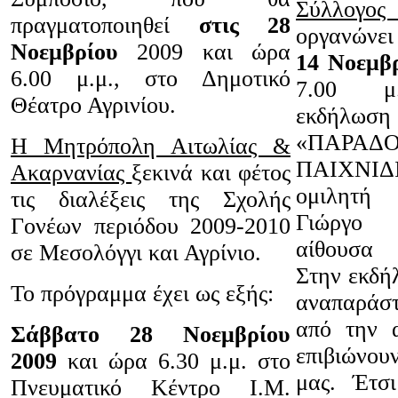
Σύλλογο
πραγματοποιηθεί
στις 28
οργανώνε
Νοεμβρίου
2009 και ώρα
14 Νοεμβ
6.00 μ.μ., στο Δημοτικό
7.00 μ.
Θέατρο Αγρινίου.
εκδήλ
«ΠΑΡΑΔ
Η Μητρόπολη Αιτωλίας &
ΠΑΙΧΝΙ
Ακαρνανίας
ξεκινά και φέτος
ομιλητή
τις διαλέξεις της Σχολής
Γιώργο
Γονέων περιόδου 2009-2010
αίθουσα 
σε Μεσολόγγι και Αγρίνιο.
Στην εκδή
Το πρόγραμμα έχει ως εξής:
αναπαράσ
από την 
Σάββατο 28 Νοεμβρίου
επιβιώνου
2009
και ώρα 6.30 μ.μ. στο
μας. Έτσι
Πνευματικό Κέντρο Ι.Μ.