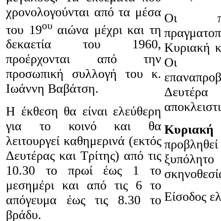
χρονολογούνται από τα μέσα
Οι πρ
ου
του 19
αιώνα μέχρι και τη
πραγματο
δεκαετία του 1960,
Κυριακή κ
προέρχονται από την
Οι τ
προσωπική συλλογή του κ.
επαναπρ
Ιωάννη Βαβάτση.
Δευτέ
αποκλειστι
Η έκθεση θα είναι ελεύθερη
για το κοινό και θα
Κυριακή 
λειτουργεί καθημερινά (εκτός
προβληθε
Δευτέρας και Τρίτης) από τις
ξυπόλη
10.30 το πρωί έως 1 το
σκηνοθεσί
μεσημέρι και από τις 6 το
Είσοδος ε
απόγευμα έως τις 8.30 το
βράδυ.