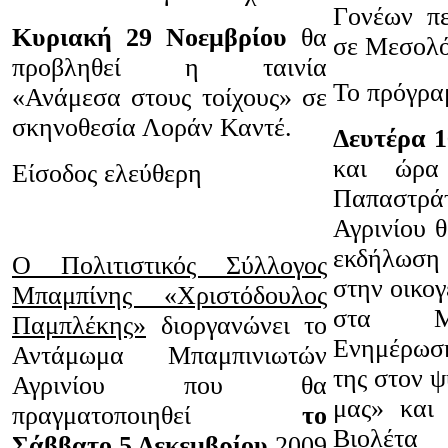
Γονέων πε
Κυριακή 29 Νοεμβρίου
θα
σε Μεσολόγ
προβληθεί η ταινία
Το πρόγραμ
«Ανάμεσα στους τοίχους» σε
σκηνοθεσία Λοράν Καντέ.
Δευτέρα 1
και ώρα
Είσοδος ελεύθερη
Παπαστ
Αγρινίου 
εκδήλωση
Ο
Πολιτιστικός Σύλλογος
στην οικογ
Μπαμπίνης «Χριστόδουλος
στα Μ
Παμπλέκης»
διοργανώνει το
Ενημέρωση
Αντάμωμα Μπαμπινιωτών
της στον ψ
Αγρινίου που θα
μας» και 
πραγματοποιηθεί
το
Βιολέτα 
Σάββατο 5 Δεκεμβρίου
2009