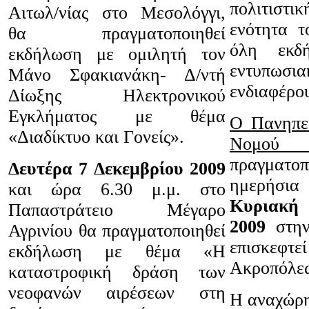
πολιτιστ
Αιτωλ/νίας στο Μεσολόγγι,
ενότητα τ
θα πραγματοποιηθεί
όλη εκδ
εκδήλωση με ομιλητή τον
εντυπ
Μάνο Σφακιανάκη- Δ/ντή
ενδιαφέρο
Δίωξης Ηλεκτρονικού
Εγκλήματος με θέμα
Ο Πανηπει
«Διαδίκτυο και Γονείς».
Νομού 
πραγματοπ
Δευτέρα 7 Δεκεμβρίου 2009
ημερήσι
και ώρα 6.30 μ.μ. στο
Κυριακή
Παπαστράτειο Μέγαρο
2009
στην
Αγρινίου θα πραγματοποιηθεί
επισκεφτε
εκδήλωση με θέμα «Η
Ακροπόλε
καταστροφική δράση των
νεοφανών αιρέσεων στη
Η αναχώρη