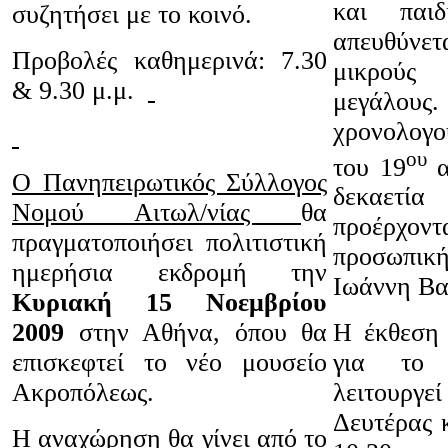
και παιδ
συζητήσει με το κοινό.
απευθύνε
Προβολές καθημερινά: 7.30
μικρού
& 9.30 μ.μ.
μεγάλους.
χρονολογο
ου
του 19
α
Ο Πανηπειρωτικός Σύλλογος
δεκαετ
Νομού Αιτωλ/νίας
θα
προέρχ
πραγματοποιήσει πολιτιστική
προσωπικ
ημερήσια εκδρομή την
Ιωάννη Βα
Κυριακή 15 Νοεμβρίου
Η έκθεση 
2009
στην Αθήνα, όπου θα
για το
επισκεφτεί το νέο μουσείο
λειτουργεί
Ακροπόλεως.
Δευτέρας κ
Η αναχώρηση θα γίνει από το