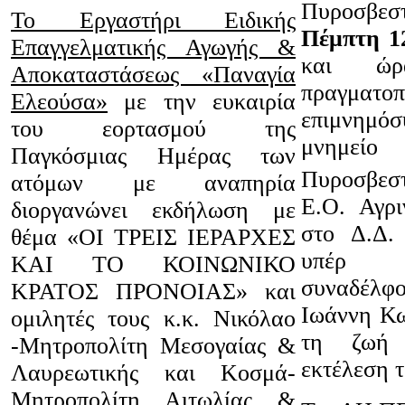
Πυροσβεστ
Το Εργαστήρι Ειδικής
Πέμπτη 1
Επαγγελματικής Αγωγής &
και ώρ
Αποκαταστάσεως «Παναγία
πραγματοπ
Ελεούσα»
με την ευκαιρία
επιμνημό
του εορτασμού της
μνημε
Παγκόσμιας Ημέρας των
Πυροσβεσ
ατόμων με αναπηρία
Ε.Ο. Αγρι
διοργανώνει εκδήλωση με
στο Δ.Δ.
θέμα «ΟΙ ΤΡΕΙΣ ΙΕΡΑΡΧΕΣ
υπέρ 
ΚΑΙ ΤΟ ΚΟΙΝΩΝΙΚΟ
συναδέλ
ΚΡΑΤΟΣ ΠΡΟΝΟΙΑΣ» και
Ιωάννη Κω
ομιλητές τους κ.κ. Νικόλαο
τη ζωή
-Μητροπολίτη Μεσογαίας &
εκτέλεση 
Λαυρεωτικής και Κοσμά-
Μητροπολίτη Αιτωλίας &