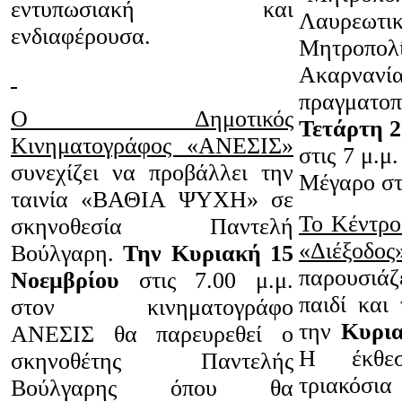
εντυπωσιακή και
Λαυρεωτι
ενδιαφέρουσα.
Μητροπολ
Ακαρνα
πραγμα
Ο Δημοτικός
Τετάρτη 
Κινηματογράφος «ΑΝΕΣΙΣ»
στις 7 μ.μ
συνεχίζει να προβάλλει την
Μέγαρο στ
ταινία «ΒΑΘΙΑ ΨΥΧΗ» σε
Το Κέντρο
σκηνοθεσία Παντελή
«Διέξοδο
Βούλγαρη.
Την Κυριακή 15
παρουσιάζ
Νοεμβρίου
στις 7.00 μ.μ.
παιδί και 
στον κινηματογράφο
την
Κυρια
ΑΝΕΣΙΣ θα παρευρεθεί ο
Η έκθεσ
σκηνοθέτης Παντελής
τριακόσια
Βούλγαρης όπου θα