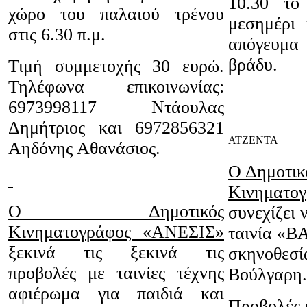
10.30 το
χώρο του παλαιού τρένου
μεσημέρι 
στις 6.30 π.μ.
απόγευμα
βράδυ.
Τιμή συμμετοχής 30 ευρώ.
Τηλέφωνα επικοινωνίας:
6973998117 Ντάουλας
Δημήτριος και 6972856321
ΑΤΖΕΝΤΑ
Αηδόνης Αθανάσιος.
Ο Δημοτικ
Κινηματο
Ο Δημοτικός
συνεχίζει 
Κινηματογράφος «ΑΝΕΣΙΣ»
ταινία «
ξεκινά τις ξεκινά τις
σκηνοθεσί
προβολές με ταινίες τέχνης
Βούλγαρη.
αφιέρωμα για παιδιά και
Προβολές 