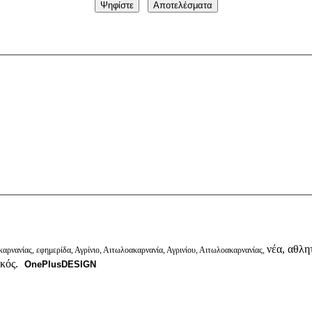
νέα, αθλητ
αρνανίας, εφημερίδα, Αγρίνιο, Αιτωλοακαρνανία, Αγρινίου, Αιτωλοακαρνανίας,
ικός.
OnePlusDESIGN