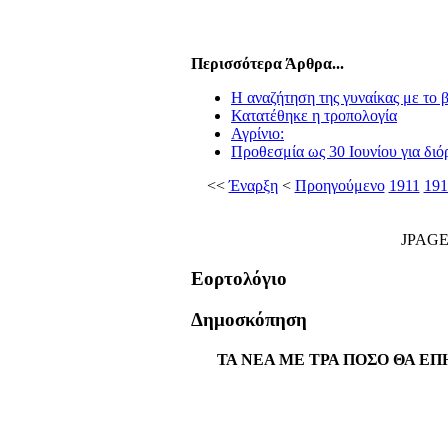
Περισσότερα Άρθρα...
Η αναζήτηση της γυναίκας με το 
Κατατέθηκε η τροπολογία
Αγρίνιο:
Προθεσμία ως 30 Ιουνίου για δι
<<
Έναρξη
<
Προηγούμενο
1911
191
JPAG
Εορτολόγιο
Δημοσκόπηση
ΤΑ ΝΕΑ ΜΕ ΤΡΑ ΠΟΣΟ ΘΑ ΕΠ