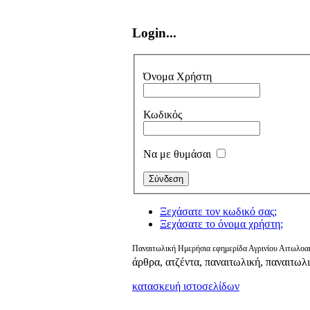
Login...
Όνομα Χρήστη
Κωδικός
Να με θυμάσαι
Ξεχάσατε τον κωδικό σας;
Ξεχάσατε το όνομα χρήστη;
Παναιτωλική Ημερήσια εφημερίδα Αγρινίου Αιτωλοακ
άρθρα, ατζέντα, παναιτωλική, παναιτωλ
κατασκευή ιστοσελίδων