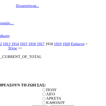
Περισσότερα...
βιτριόλι…
όρθωση
2
1913
1914
1915
1916
1917
1918
1919
1920
Επόμενο
>
Τέλος
>>
E_CURRENT_OF_TOTAL
ΗΡΕΑΣΟΥΝ ΤΗ ΖΩΗ ΣΑΣ:
ΠΟΛΥ
ΛΙΓΟ
ΑΡΚΕΤΑ
ΚΑΘΟΛΟΥ