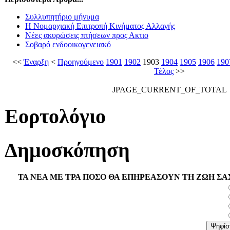
Συλλυπητήριο μήνυμα
Η Νομαρχιακή Επιτροπή Κινήματος Αλλαγής
Νέες ακυρώσεις πτήσεων προς Ακτιο
Σοβαρό ενδοοικογενειακό
<<
Έναρξη
<
Προηγούμενο
1901
1902
1903
1904
1905
1906
190
Τέλος
>>
JPAGE_CURRENT_OF_TOTAL
Εορτολόγιο
Δημοσκόπηση
ΤΑ ΝΕΑ ΜΕ ΤΡΑ ΠΟΣΟ ΘΑ ΕΠΗΡΕΑΣΟΥΝ ΤΗ ΖΩΗ ΣΑ