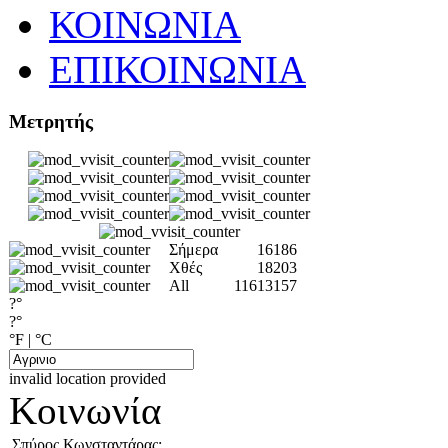
ΚΟΙΝΩΝΙΑ
ΕΠΙΚΟΙΝΩΝΙΑ
Μετρητής
Σήμερα
16186
Χθές
18203
All
11613157
?°
?°
°F
|
°C
invalid location provided
Κοινωνία
Σπύρος Κωνσταντάρας: