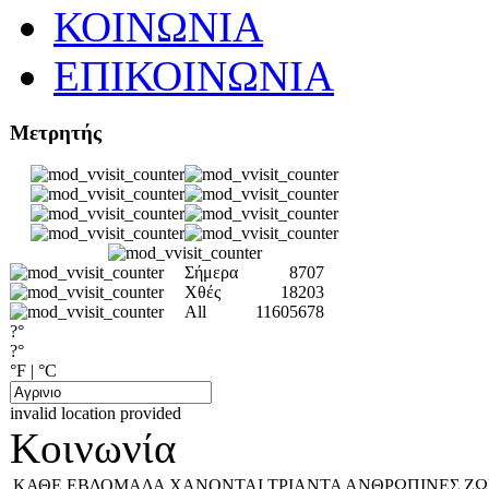
ΚΟΙΝΩΝΙΑ
ΕΠΙΚΟΙΝΩΝΙΑ
Μετρητής
Σήμερα
8707
Χθές
18203
All
11605678
?°
?°
°F
|
°C
invalid location provided
Κοινωνία
ΚΑΘΕ ΕΒΔΟΜΑΔΑ ΧΑΝΟΝΤΑΙ ΤΡΙΑΝΤΑ ΑΝΘΡΩΠΙΝΕΣ ΖΩ