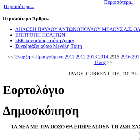
Περισσότερα...
Περισσότερα...
Περισσότερα Άρθρα...
ΔΗΛΩΣΗ ΠΑΥΛΟΥ ΑΝΤΩΝΟΠΟΥΛΟΥ ΜΕΛΟΥΣ Δ.Σ. Ο
ΕΠΙΤΡΟΠΗ ΠΟΛΙΤΩΝ
«Εθελοντισμός: στάση ζωής»
Συνεδριάζει αύριο Μεγάλη Τρίτη
<<
Έναρξη
<
Προηγούμενο
2911
2912
2913
2914
2915
2916
291
Τέλος
>>
JPAGE_CURRENT_OF_TOTAL
Εορτολόγιο
Δημοσκόπηση
ΤΑ ΝΕΑ ΜΕ ΤΡΑ ΠΟΣΟ ΘΑ ΕΠΗΡΕΑΣΟΥΝ ΤΗ ΖΩΗ ΣΑ