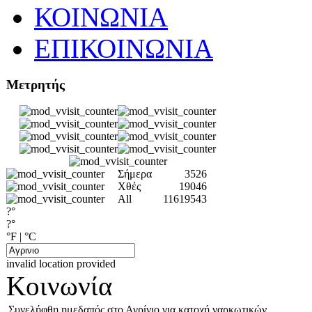
ΚΟΙΝΩΝΙΑ
ΕΠΙΚΟΙΝΩΝΙΑ
Μετρητής
Σήμερα
3526
Χθές
19046
All
11619543
?°
?°
°F
|
°C
invalid location provided
Κοινωνία
Συνελήφθη ημεδαπός στο Αγρίνιο για κατοχή ναρκωτικών