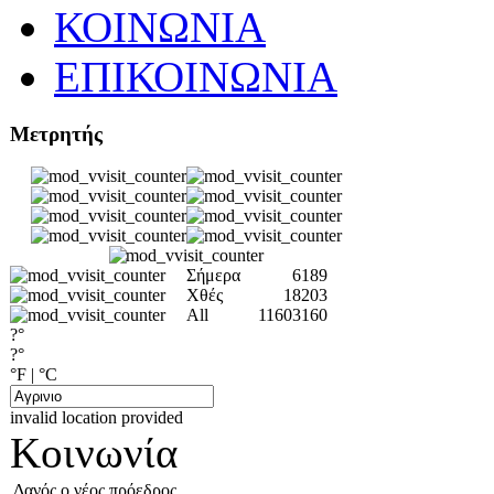
ΚΟΙΝΩΝΙΑ
ΕΠΙΚΟΙΝΩΝΙΑ
Μετρητής
Σήμερα
6189
Χθές
18203
All
11603160
?°
?°
°F
|
°C
invalid location provided
Κοινωνία
Δανός ο νέος πρόεδρος