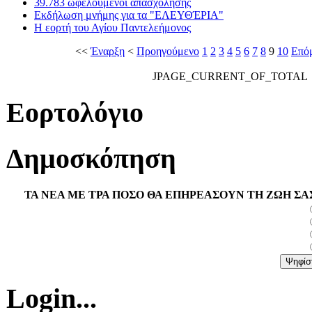
39.783 ωφελούμενοι απασχόλησης
Εκδήλωση μνήμης για τα "ΕΛΕΥΘΈΡΙΑ"
Η εορτή του Αγίου Παντελεήμονος
<<
Έναρξη
<
Προηγούμενο
1
2
3
4
5
6
7
8
9
10
Επό
JPAGE_CURRENT_OF_TOTAL
Εορτολόγιο
Δημοσκόπηση
ΤΑ ΝΕΑ ΜΕ ΤΡΑ ΠΟΣΟ ΘΑ ΕΠΗΡΕΑΣΟΥΝ ΤΗ ΖΩΗ ΣΑ
Login...