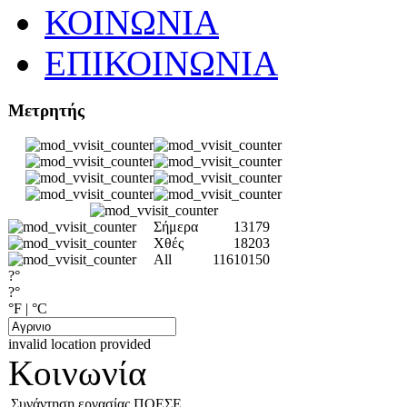
ΚΟΙΝΩΝΙΑ
ΕΠΙΚΟΙΝΩΝΙΑ
Μετρητής
Σήμερα
13179
Χθές
18203
All
11610150
?°
?°
°F
|
°C
invalid location provided
Κοινωνία
Συνάντηση εργασίας ΠΟΕΣΕ