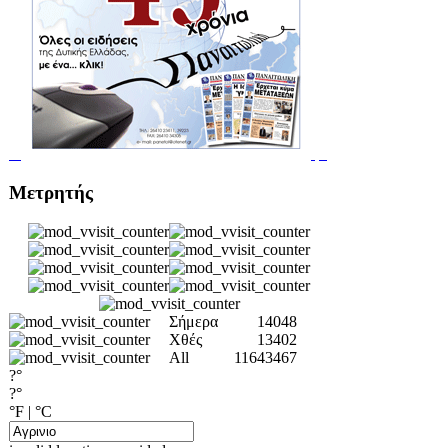
Μετρητής
Σήμερα
14048
Χθές
13402
All
11643467
?°
?°
°F
|
°C