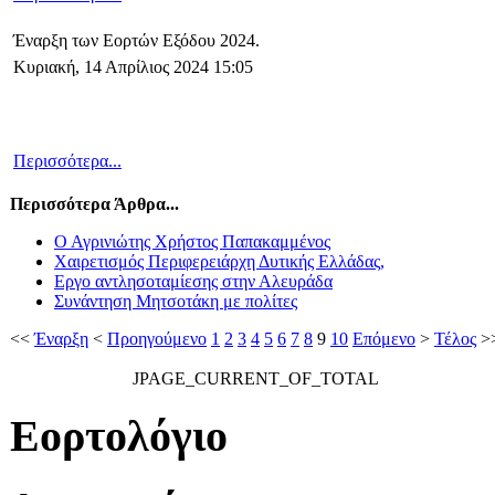
Έναρξη των Εορτών Εξόδου 2024.
Κυριακή, 14 Απρίλιος 2024 15:05
Περισσότερα...
Περισσότερα Άρθρα...
Ο Αγρινιώτης Χρήστος Παπακαμμένος
Χαιρετισμός Περιφερειάρχη Δυτικής Ελλάδας,
Εργο αντλησοταμίεσης στην Αλευράδα
Συνάντηση Μητσοτάκη με πολίτες
<<
Έναρξη
<
Προηγούμενο
1
2
3
4
5
6
7
8
9
10
Επόμενο
>
Τέλος
>
JPAGE_CURRENT_OF_TOTAL
Εορτολόγιο