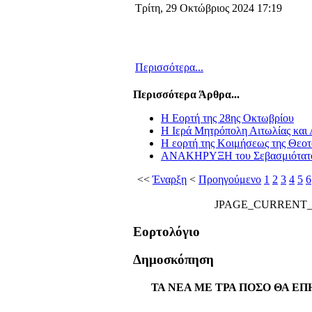
Τρίτη, 29 Οκτώβριος 2024 17:19
Περισσότερα...
Περισσότερα Άρθρα...
Η Εορτή της 28ης Οκτωβρίου
Η Ιερά Μητρόπολη Αιτωλίας και 
Η εορτή της Κοιμήσεως της Θεο
ΑΝΑΚΗΡΥΞΗ του Σεβασμιότατο
<<
Έναρξη
<
Προηγούμενο
1
2
3
4
5
6
JPAGE_CURRENT
Εορτολόγιο
Δημοσκόπηση
ΤΑ ΝΕΑ ΜΕ ΤΡΑ ΠΟΣΟ ΘΑ ΕΠ