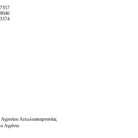
7357
9046
3374
γρινίου Αιτωλοακαρνανίας
ο Αγρίνιο