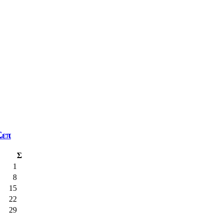
Σεπ
Σ
1
8
15
22
29