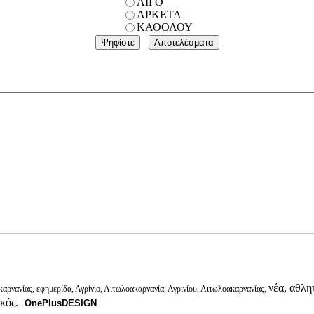
ΛΙΓΟ
ΑΡΚΕΤΑ
ΚΑΘΟΛΟΥ
νέα, αθλητ
αρνανίας, εφημερίδα, Αγρίνιο, Αιτωλοακαρνανία, Αγρινίου, Αιτωλοακαρνανίας,
ικός.
OnePlusDESIGN