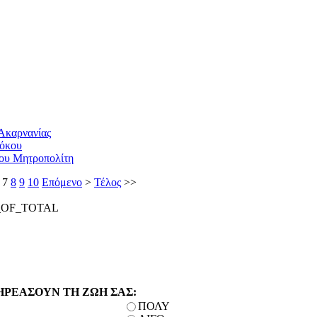
Ακαρνανίας
τόκου
υ Μητροπολίτη
7
8
9
10
Επόμενο
>
Τέλος
>>
_OF_TOTAL
ΗΡΕΑΣΟΥΝ ΤΗ ΖΩΗ ΣΑΣ:
ΠΟΛΥ