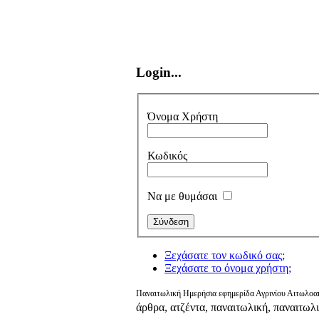
Login...
Όνομα Χρήστη
Κωδικός
Να με θυμάσαι
Ξεχάσατε τον κωδικό σας;
Ξεχάσατε το όνομα χρήστη;
Παναιτωλική Ημερήσια εφημερίδα Αγρινίου Αιτωλοακ
άρθρα, ατζέντα, παναιτωλική, παναιτωλ