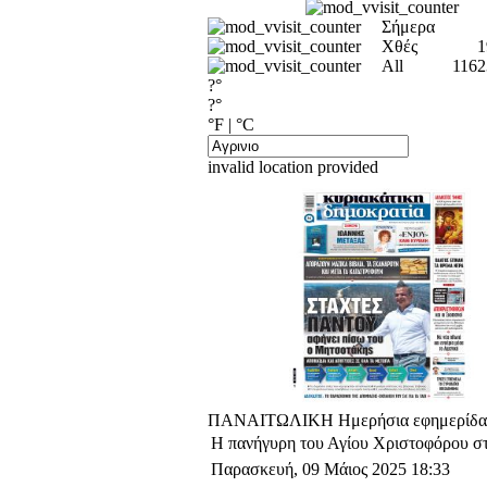
Σήμερα
Χθές
1
All
1162
?°
?°
°F
|
°C
invalid location provided
ΠΑΝΑΙΤΩΛΙΚΗ Ημερήσια εφημερίδα Α
Η πανήγυρη του Αγίου Χριστοφόρου στ
Παρασκευή, 09 Μάιος 2025 18:33