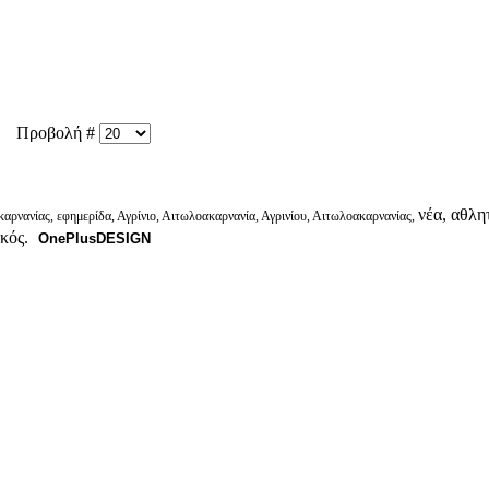
Προβολή #
νέα, αθλητ
αρνανίας, εφημερίδα, Αγρίνιο, Αιτωλοακαρνανία, Αγρινίου, Αιτωλοακαρνανίας,
ικός.
OnePlusDESIGN