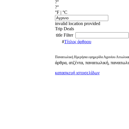
?°
?°
°F
|
°C
invalid location provided
Trip Deals
title Filter
#
Τίτλος άρθρου
Παναιτωλική Ημερήσια εφημερίδα Αγρινίου Αιτωλοακ
άρθρα, ατζέντα, παναιτωλική, παναιτωλ
κατασκευή ιστοσελίδων