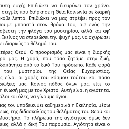
αυτή ευχή; Επιδιώκει να διευρύνει τον χρόνο.
ες στιγμές που διήρκησε η Θεία Κοινωνία σε διαρκή
κάθε λεπτό. Επιδιώκει να μας στρέψει προς τον
σουμε μπροστά στον θρόνο Του, αφ’ ενός την
σβεστη την φλόγα του μυστηρίου, αλλά και αφ’
ι Εκείνος να στερεώσει την ψυχή μας, να οχυρώσει
ει διαρκώς το θέλημά Του.
ατέρες Θεού. Ο προορισμός μας είναι η διαρκής
ρα μας. Η χαρά, που τόσο ζητάμε στην ζωή,
αδαπάνητα από το δικό Του πρόσωπο. Κάθε φορά
του μυστηρίου της Θείας Ευχαριστίας,
ς είναι οι χαρές του κόσμου τούτου και πόσο
διώξεις μας. Κοινός πόθος όλων μας, είτε το
 η ένωσή μας με τον Χριστό. Αυτή είναι η αγιότητα.
οι και όλες, να γίνουμε άγιοι.
μας τον υποδεικνύει καθημερινά η Εκκλησία, μέσω
εως, της διδασκαλίας του θελήματος του Θεού και
Μυστήρια. Το πλήρωμα της αγιότητος όμως δεν
ιες, αλλά η δική Του παρουσία. Αγιότητα είναι ο