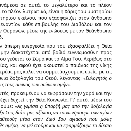
 ανάμεσα σε αυτά, το μεγαλύτερο και το πλέον
ι το πλέον λυτρωτικό, είναι η Χάρις του μυστηρίου
στηρίου εκείνου, που εξασφαλίζει στον άνθρωπο
εναντίον κάθε επιβουλής του Διαβόλου και τον
των Ουρανών, μέσω της ενώσεως με τον Θεάνθρωπο
ό.
ν άπειρη ευεργεσία που του εξασφαλίζει η Θεία
α μην διακατέχεται από βαθιά ευγνωμοσύνη προς
ου γεύεται το Σώμα και το Αίμα Του. Ακριβώς στο
ίας, και αφού έχει ακουστεί ο παιάνας της νίκης
Ιερέας μας καλεί να συμμετάσχουμε κι εμείς, με τις
ώνια δοξολογία του Θεού, λέγοντας: «
Ευλογητός ο
εις τους αιώνας των αιώνων αμήν
».
 αυτές, προκειμένου να εκφράσουν την χαρά και την
χει δεχτεί την Θεία Κοινωνία. Γι’ αυτό, μέσω του
ούμε: «
Ας γεμίσει η ύπαρξή μας από την δοξολογία
όξα Σου, διότι μας αξίωσες να κοινωνήσουμε των αγίων
αθερούς μέσα στον δικό Σου αγιασμό που μόλις
θε ημέρα, να μελετούμε και να εφαρμόζουμε το δίκαιο