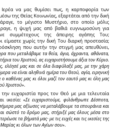
 Ιερέα να μας θυμίσει πως, η καρποφορία των
έσω της Θείας Κοινωνίας, εξαρτάται από την δική
 άραγε, το μέγιστο Μυστήριο, στο οποίο μόλις
 άραγε, η ψυχή μας από βαθιά ευγνωμοσύνη για
νε συμμέτοχους της άπειρης αγάπης Του;
 είμαστε χωρίς την δική Του διαρκή προστασία;
ρόσκληση που αυτήν την στιγμή μας απευθύνει,
ώρα που μεταλάβαμε τα θεία, άγια, άχραντα, αθάνατα,
τήρια του Χριστού, ας ευχαριστήσουμε άξια τον Κύριο.
, ελέησέ μας και σε όλα διαφύλαξέ μας, με την χάρη
ερα να είναι αληθινά ημέρα του Θεού, αγία, ειρηνική
ο καθένας μας κι όλοι μαζί τον εαυτό μας κι όλη μας
σού Χριστού
».
 την ευχαριστία προς τον Θεό με μια τελευταία
ι ικεσία: «
Σε ευχαριστούμε, φιλάνθρωπε Δέσποτα,
 σήμερα μας αξίωσες να μεταλάβουμε τα επουράνια και
και σώστό το δρόμο μας, στήριξέ μας όλους μέσα στο
ρέωσε τα βήματά μας· με τις ευχές και τις ικεσίες της
 Μαρίας κι όλων των Αγίων σου
».