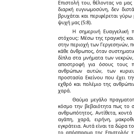
Επιστολή του, θέλοντας να μας
διαρκή ευγνωμοσύνη, δεν διστ
βρυχάται και περιφέρεται γύρω
ψυχή μας (5:8).
Η σημερινή Ευαγγελική π
στόχους: Μέσω της τραγικής κα
στην περιοχή των Γεργεσηνών, π
κάθε άνθρωπος, όταν συστηματικ
δίπλα στα μνήματα των νεκρών,
αποστροφή για όσους τους π
ανθρώπων αυτών, των κυριευ
προστασία Εκείνου που έχει τη
εχθρό και πολέμιο της ανθρώπι
χαρά.
Θαύμα μεγάλο πραγματοπο
κόσμο την βεβαιότητα πως το σκ
ανθρωπότητος. Αντίθετα, κοντά
αγάπη, χαρά, ειρήνη, μακροθ
εγκράτεια. Αυτά είναι τα δώρα 
το απόσπασμα της Επιστολής 