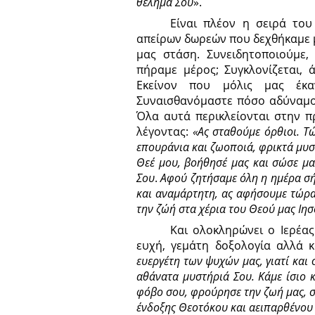
θέλημά Σου
».
Είναι πλέον η σειρά του
απείρων δωρεών που δεχθήκαμε μ
μας στάση. Συνειδητοποιούμε,
πήραμε μέρος; Συγκλονίζεται,
Εκείνον που μόλις μας έκα
Συναισθανόμαστε πόσο αδύναμοι
Όλα αυτά περικλείονται στην π
λέγοντας:
«Ας σταθούμε όρθιοι. Τ
επουράνια και ζωοποιά, φρικτά μυσ
Θεέ μου, βοήθησέ μας και σώσε μας
Σου
.
Αφού ζητήσαμε όλη η ημέρα σήμ
και αναμάρτητη, ας αφήσουμε τώρα 
την ζώή στα χέρια του Θεού μας Ιη
Και ολοκληρώνει ο Ιερέας
ευχή, γεμάτη δοξολογία αλλά κα
ευεργέτη των ψυχών μας, γιατί και
αθάνατα μυστήριά Σου. Κάμε ίσιο 
φόβο σου, φρούρησε την ζωή μας, στε
ένδοξης Θεοτόκου και αειπαρθένου