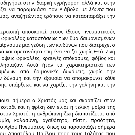
 οδηγήσει στην διαρκή εγρήγορση αλλά και στην
άζει να παρομοιάσει τον Διάβολο με
λέοντα
που
 μας, αναζητώντας τρόπους να κατασπαράξει την
ερικοπή αποσκοπεί στους ίδιους πνευματικούς
ι φρικαλέας καταστάσεως των δύο δαιμονισμένων
αίρνουμε μια γεύση των κινδύνων που διατρέχει ο
ά και αμετανόητα επιμένει να ζει χωρίς Θεό. Ζωή
 όψεις φρικαλέες, κραυγές απόκοσμες, φόβος και
λησίαζαν. Αυτά ήταν τα χαρακτηριστικά των
μένων από δαιμονικές δυνάμεις, χωρίς την
ν δύναμη και την εξουσία να απομακρύνει κάθε
νης υπάρξεως και να χαρίζει την γαλήνη και την
ιεί σήμερα ο Χριστός μας και σκορπίζει στον
οτάδι και η φρίκη δεν είναι η τελική μοίρα της
 στον Χριστό, η ανθρώπινη ζωή διαποτίζεται από
υμία, καλοσύνη, αγαθότητα, πίστη, πραότητα,
του Αγίου Πνεύματος, όπως τα παρουσιάζει σήμερα
του Αποστόλου Παύλου προς τους Γαλάτας που