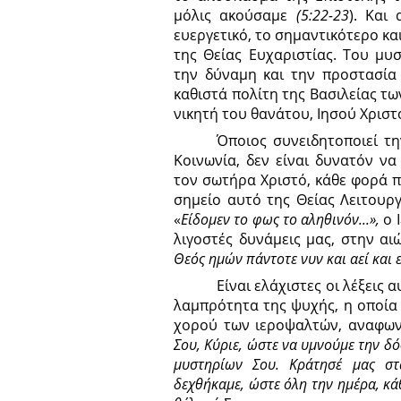
μόλις ακούσαμε
(5:22-23
). Και
ευεργετικό, το σημαντικότερο κα
της Θείας Ευχαριστίας. Του μυ
την δύναμη και την προστασία 
καθιστά πολίτη της Βασιλείας 
νικητή του θανάτου, Ιησού Χριστ
Όποιος συνειδητοποιεί τη
Κοινωνία, δεν είναι δυνατόν ν
τον σωτήρα Χριστό, κάθε φορά π
σημείο αυτό της Θείας Λειτουργ
«
Είδομεν το φως το αληθινόν...»,
ο 
λιγοστές δυνάμεις μας, στην αι
Θεός ημών πάντοτε νυν και αεί και 
Είναι ελάχιστες οι λέξεις
λαμπρότητα της ψυχής, η οποία έ
χορού των ιεροψαλτών, αναφων
Σου, Κύριε, ώστε να υμνούμε την δ
μυστηρίων Σου. Κράτησέ μας στ
δεχθήκαμε, ώστε όλη την ημέρα, κά