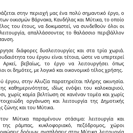
άζεται στην περιοχή μας ένα πολύ σημαντικό έργο, ο
των οικισμών Βάρνακα, Κανδήλας και Μύτικα, το οποίο
έλος του έτους, να δοκιμαστεί, να συνδεθούν όλοι οι
ε λειτουργία, απαλλάσσοντας το θαλάσσιο περιβάλλον
πανση.
γησε διάφορες δυσλειτουργίες και στα τρία χωριά.
υδαιότητα του έργου είναι τέτοια, ώστε να υπερτερεί
 Αρκεί, βεβαίως, το έργο να λειτουργήσει όπως
οι οι δημότες, με λογικό και οικονομικό τέλος χρήσης.
 έργου, στην Αλυζία παρατηρείται πλήρης ακινησία.
ς καθημερινότητας, ιδίως ενόψει του καλοκαιριού,
ι, χωρίς καμία βελτίωση σε κανέναν τομέα και χωρίς
τοιχειώδη οργάνωση και λειτουργία της Δημοτικής
ς ζώνης και του Μύτικα.
τον Μύτικα παραμένουν στάσιμα: λειτουργία και
της ράμπας, κυκλοφοριακό, πεζόδρομος, χώροι
μορφώσεις δρόμων, αναπλάσεις στον Μύτικα, λειτουργία