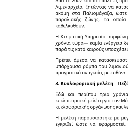
Από το 2007 κάποιοι πολίτες πρ
Λιμεναρχείο, ζητώντας να κατα
ακόμη στα Παλιομάγαζα, ώστε
παραλιακής ζώνης, τα οποία
καθελκυθούν.
Η Κτηματική Υπηρεσία συμφώνησ
χρόνια τώρα— καμία ενέργεια δε
παρά τις κατά καιρούς υποσχέσει
Πρέπει άμεσα να κατασκευαστ
υπάρχουσα ράμπα του λιμανιού 
πραγματικά αναγκαίο, με ευθύνη 
3. Κυκλοφοριακή μελέτη – Πεζ
Εδώ και περίπου τρία χρόνι
κυκλοφοριακή μελέτη για τον Μύτ
κυκλοφοριακής οργάνωσης και λε
Η μελέτη παρουσιάστηκε με μεγ
εγκριθεί ώστε να εφαρμοστεί.