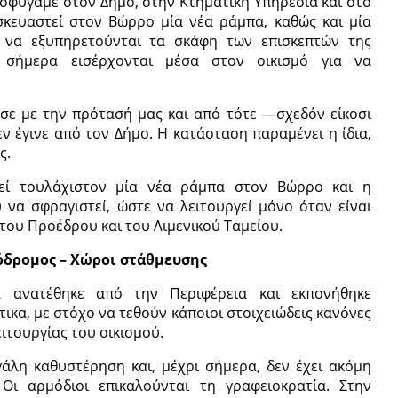
οσφύγαμε στον Δήμο, στην Κτηματική Υπηρεσία και στο
σκευαστεί στον Βώρρο μία νέα ράμπα, καθώς και μία
 να εξυπηρετούνται τα σκάφη των επισκεπτών της
 σήμερα εισέρχονται μέσα στον οικισμό για να
ε με την πρότασή μας και από τότε —σχεδόν είκοσι
ν έγινε από τον Δήμο. Η κατάσταση παραμένει η ίδια,
ς.
εί τουλάχιστον μία νέα ράμπα στον Βώρρο και η
να σφραγιστεί, ώστε να λειτουργεί μόνο όταν είναι
του Προέδρου και του Λιμενικού Ταμείου.
όδρομος – Χώροι στάθμευσης
α ανατέθηκε από την Περιφέρεια και εκπονήθηκε
ικα, με στόχο να τεθούν κάποιοι στοιχειώδεις κανόνες
ιτουργίας του οικισμού.
άλη καθυστέρηση και, μέχρι σήμερα, δεν έχει ακόμη
 Οι αρμόδιοι επικαλούνται τη γραφειοκρατία. Στην