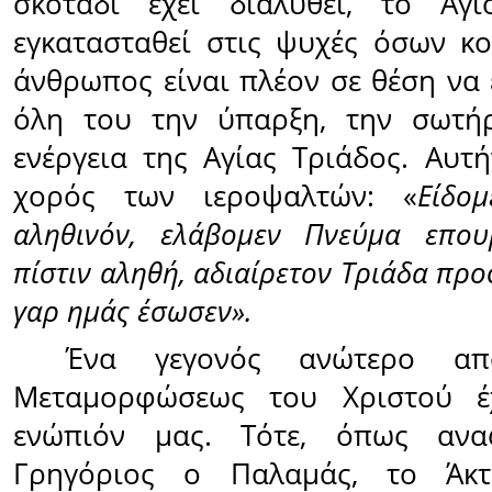
σκοτάδι έχει διαλυθεί, το Άγ
εγκατασταθεί στις ψυχές όσων κ
άνθρωπος είναι πλέον σε θέση να 
όλη του την ύπαρξη, την σωτήρ
ενέργεια της Αγίας Τριάδος. Αυτή
χορός των ιεροψαλτών: «
Είδο
αληθινόν, ελάβομεν Πνεύμα επου
πίστιν αληθή, αδιαίρετον Τριάδα πρ
γαρ ημάς έσωσεν».
Ένα γεγονός ανώτερο απ
Μεταμορφώσεως του Χριστού έχ
ενώπιόν μας. Τότε, όπως ανα
Γρηγόριος ο Παλαμάς, το Άκ