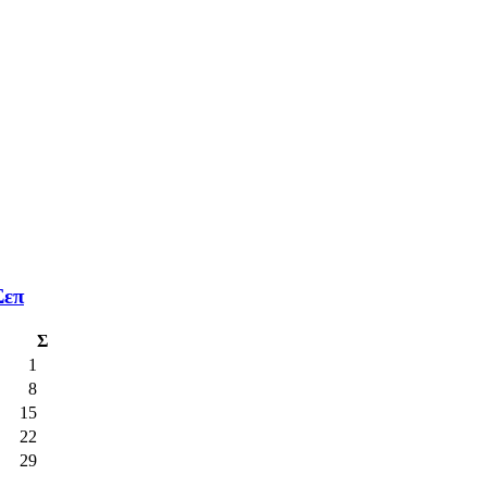
Σεπ
Σ
1
8
15
22
29