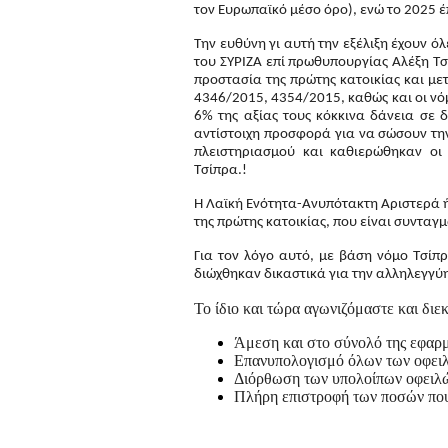
τον Ευρωπαϊκό μέσο όρο), ενώ το 2025 
Την ευθύνη γι αυτή την εξέλιξη έχουν ό
του ΣΥΡΙΖΑ επί πρωθυπουργίας Αλέξη Τσ
προστασία της πρώτης κατοικίας και με
4346/2015, 4354/2015, καθώς και οι νό
6% της αξίας τους κόκκινα δάνεια σε 
αντίστοιχη προσφορά για να σώσουν την
πλειστηριασμού και καθιερώθηκαν οι 
Τσίπρα.!
Η Λαϊκή Ενότητα-Ανυπότακτη Αριστερά 
της πρώτης κατοικίας, που είναι συντα
Για τον λόγο αυτό, με βάση νόμο Τσίπρ
διώχθηκαν δικαστικά για την αλληλεγγύη 
Το ίδιο και τώρα αγωνιζόμαστε και διε
Άμεση και στο σύνολό της εφαρ
Επανυπολογισμό όλων των οφει
Διόρθωση των υπολοίπων οφειλ
Πλήρη επιστροφή των ποσών πο