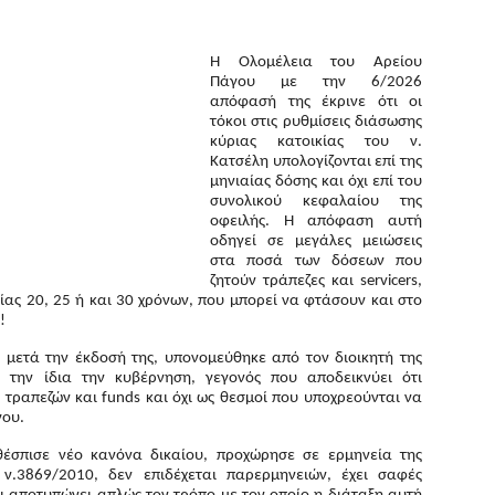
Η Ολομέλεια του Αρείου
Πάγου με την 6/2026
απόφασή της έκρινε ότι οι
τόκοι στις ρυθμίσεις διάσωσης
κύριας κατοικίας του ν.
Κατσέλη υπολογίζονται επί της
μηνιαίας δόσης και όχι επί του
συνολικού κεφαλαίου της
οφειλής. Η απόφαση αυτή
οδηγεί σε μεγάλες μειώσεις
στα ποσά των δόσεων που
ζητούν τράπεζες και servicers,
είας 20, 25 ή και 30 χρόνων, που μπορεί να φτάσουν και στο
!
 μετά την έκδοσή της, υπονομεύθηκε από τον διοικητή της
 την ίδια την κυβέρνηση, γεγονός που αποδεικνύει ότι
τραπεζών και funds και όχι ως θεσμοί που υποχρεούνται να
γου.
έσπισε νέο κανόνα δικαίου, προχώρησε σε ερμηνεία της
ν.3869/2010, δεν επιδέχεται παρερμηνειών, έχει σαφές