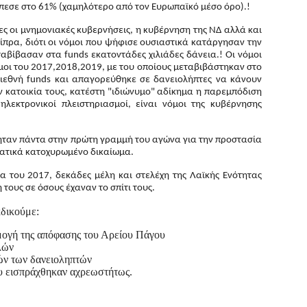
έπεσε στο 61% (χαμηλότερο από τον Ευρωπαϊκό μέσο όρο).!
λες οι μνημονιακές κυβερνήσεις, η κυβέρνηση της ΝΔ αλλά και
ίπρα, διότι οι νόμοι που ψήφισε ουσιαστικά κατάργησαν την
ταβίβασαν στα funds εκατοντάδες χιλιάδες δάνεια.! Οι νόμοι
μοι του 2017,2018,2019, με του οποίους μεταβιβάστηκαν στο
διεθνή funds και απαγορεύθηκε σε δανειολήπτες να κάνουν
 κατοικία τους, κατέστη "ιδιώνυμο" αδίκημα η παρεμπόδιση
ηλεκτρονικοί πλειστηριασμοί, είναι νόμοι της κυβέρνησης
ήταν πάντα στην πρώτη γραμμή του αγώνα για την προστασία
γματικά κατοχυρωμένο δικαίωμα.
α του 2017, δεκάδες μέλη και στελέχη της Λαϊκής Ενότητας
τους σε όσους έχαναν το σπίτι τους.
κδικούμε:
μογή της απόφασης του Αρείου Πάγου
λών
ών των δανειοληπτών
υ εισπράχθηκαν αχρεωστήτως.