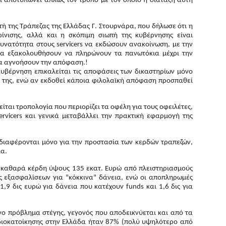
ι αποτυπώνει απλώς τον τρόπο με τον οποίο η διάταξη αυτή
τή της Τράπεζας της Ελλάδας Γ. Στουρνάρα, που δήλωσε ότι η
ίνισης, αλλά και η σκόπιμη σιωπή της κυβέρνησης είναι
υνατότητα στους servicers να εκδώσουν ανακοίνωση, με την
να εξακολουθήσουν να πληρώνουν τα πανωτόκια μέχρι την
να αγνοήσουν την απόφαση.!
 κυβέρνηση επικαλείται τις αποφάσεις των δικαστηρίων μόνο
ές της, ενώ αν εκδοθεί κάποια φιλολαϊκή απόφαση προσπαθεί
ται τροπολογία που περιορίζει τα οφέλη για τους οφειλέτες,
ervicers και γενικά μεταβάλλει την πρακτική εφαρμογή της
διαφέρονται μόνο για την προστασία των κερδών τραπεζών,
ια.
ν καθαρά κέρδη ύψους 135 εκατ. Ευρώ από πλειστηριασμούς
ς εξασφαλίσεων για "κόκκινα" δάνεια, ενώ οι αποπληρωμές
1,9 δις ευρώ για δάνεια που κατέχουν funds και 1,6 δις για
ονο πρόβλημα στέγης, γεγονός που αποδεικνύεται και από τα
 ιδιοκατοίκησης στην Ελλάδα ήταν 87% (πολύ υψηλότερο από