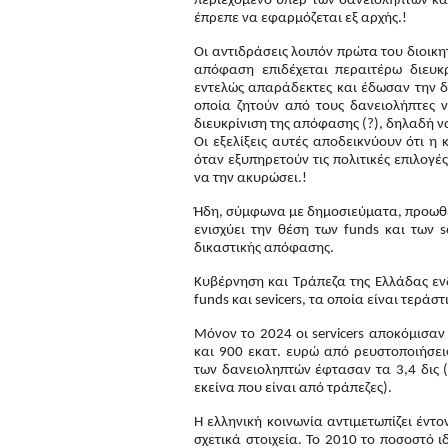
περιεχόμενο υπέρ των δανειοληπτών κα
έπρεπε να εφαρμόζεται εξ αρχής.!
Οι αντιδράσεις λοιπόν πρώτα του διοικη
απόφαση επιδέχεται περαιτέρω διευκρ
εντελώς απαράδεκτες και έδωσαν την δ
οποία ζητούν από τους δανειολήπτες 
διευκρίνιση της απόφασης (?), δηλαδή 
Οι εξελίξεις αυτές αποδεικνύουν ότι η
όταν εξυπηρετούν τις πολιτικές επιλογ
να την ακυρώσει.!
Ήδη, σύμφωνα με δημοσιεύματα, προωθεί
ενισχύει την θέση των funds και των s
δικαστικής απόφασης.
Κυβέρνηση και Τράπεζα της Ελλάδας εν
funds και sevicers, τα οποία είναι τεράστ
Μόνον το 2024 οι servicers αποκόμισα
και 900 εκατ. ευρώ από ρευστοποιήσει
των δανειοληπτών έφτασαν τα 3,4 δις (
εκείνα που είναι από τράπεζες).
Η ελληνική κοινωνία αντιμετωπίζει έντ
σχετικά στοιχεία. Το 2010 το ποσοστό