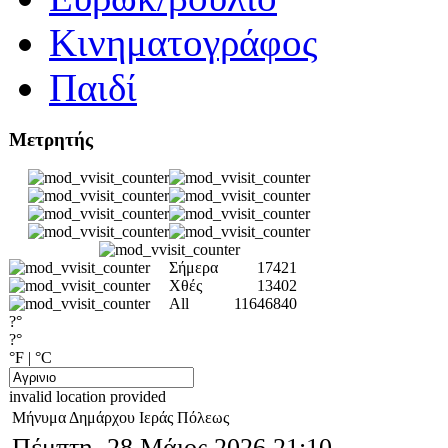
Κινηματογράφος
Παιδί
Μετρητής
Σήμερα
17421
Χθές
13402
All
11646840
?°
?°
°F
|
°C
invalid location provided
Μήνυμα Δημάρχου Ιεράς Πόλεως
Πέμπτη, 28 Μάιος 2026 21:10