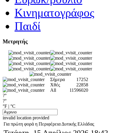
Κινηματογράφος
Παιδί
Μετρητής
Σήμερα
17252
Χθές
22858
All
11596020
?°
?°
°F
|
°C
invalid location provided
Για πρώτη φορά η Περιφέρεια Δυτικής Ελλάδας
Τετάρτη, 15 Απρίλιος 2026 18:42