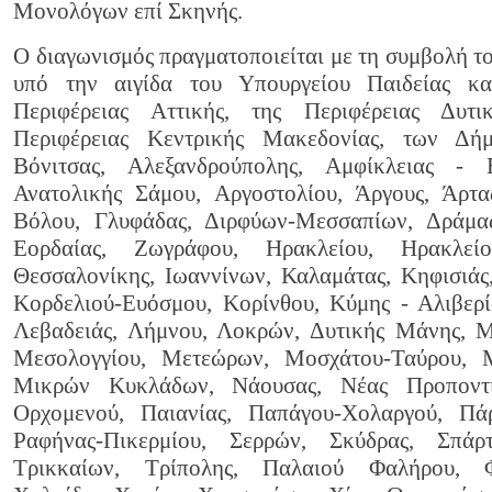
Μονολόγων επί Σκηνής.
Ο διαγωνισμός πραγματοποιείται με τη συμβολή τ
υπό την αιγίδα του Υπουργείου Παιδείας κα
Περιφέρειας Αττικής, της Περιφέρειας Δυτι
Περιφέρειας Κεντρικής Μακεδονίας, των Δήμ
Βόνιτσας, Αλεξανδρούπολης, Αμφίκλειας - Ε
Ανατολικής Σάμου, Αργοστολίου, Άργους, Άρτας
Βόλου, Γλυφάδας, Διρφύων-Μεσσαπίων, Δράμα
Εορδαίας, Ζωγράφου, Ηρακλείου, Ηρακλείο
Θεσσαλονίκης, Ιωαννίνων, Καλαμάτας, Κηφισιάς
Κορδελιού-Ευόσμου, Κορίνθου, Κύμης - Αλιβερί
Λεβαδειάς, Λήμνου, Λοκρών, Δυτικής Μάνης, 
Μεσολογγίου, Μετεώρων, Μοσχάτου-Ταύρου, Μ
Μικρών Κυκλάδων, Νάουσας, Νέας Προποντί
Ορχομενού, Παιανίας, Παπάγου-Χολαργού, Πά
Ραφήνας-Πικερμίου, Σερρών, Σκύδρας, Σπάρ
Τρικκαίων, Τρίπολης, Παλαιού Φαλήρου, Φ