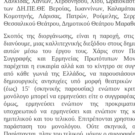
Χαλκίδας, Χανίων, Χερσονήσου, Χίου, Ωραιοκάστ
των ΔΗ.ΠΕ.ΘΕ Βεροίας, Ιωαννίνων, Καλαμάτας
Κομοτηνής, Λάρισας, Πατρών, Ρούμελης, Σε
Θεσσαλικού Θεάτρου, Δημοτικού Θεάτρου Μαραθ
Σκοπός της διοργάνωσης, είναι η παροχή, στι
διανύουμε, μιας καλλιτεχνικής διεξόδου στους δημ
αυτών μέσω του έργου τους. Χάρις στον Πα
Συγγραφής και Ερμηνείας Πρωτότυπων Μον
παρέχεται η ευκαιρία αλλά και το κίνητρο σε συγ
από κάθε γωνιά της Ελλάδος, να παρουσιάσουν
δημιουργικές ανησυχίες υπό μορφή θεατρικών 
(έως) 15' (σκηνικής παρουσίας) ενώπιον κρι
μονόλογο μπορεί να ερμηνεύσει είτε ο συγγραφέας
όμως, ερμηνεύσει ενώπιον της προκριματι
υποχρεωτικό να ερμηνεύσει και ενώπιον της κ
ημιτελικού και του τελικού. Επιτρέπονται χρηστι
παράσταση του μονολόγου. Ούτε σκηνικά, ο
Παρίστανται, πλην του τελικού, μόνον ο συγγραφέα