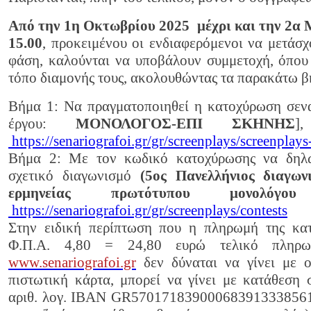
Από την 1η Οκτωβρίου 2025 μέχρι και την 2α 
15.00
, προκειμένου οι ενδιαφερόμενοι να μετάσ
φάση, καλούνται να υποβάλουν συμμετοχή, όπου
τόπο διαμονής τους, ακολουθώντας τα παρακάτω β
Βήμα 1: Να πραγματοποιηθεί η κατοχύρωση σεν
έργου:
ΜΟΝΟΛΟΓΟΣ-ΕΠΙ ΣΚΗΝΗΣ
]
https://senariografoi.gr/gr/screenplays/screenplays-
Βήμα 2: Με τον κωδικό κατοχύρωσης να δηλώ
σχετικό διαγωνισμό
(5ος Πανελλήνιος διαγων
ερμηνείας πρωτότυπου μονολόγ
https://senariografoi.gr/gr/screenplays/contests
Στην ειδική περίπτωση που η πληρωμή της κ
Φ.Π.Α. 4,80 = 24,80 ευρώ τελικό πληρω
www.senariografoi.gr
δεν δύναται να γίνει με ο
πιστωτική κάρτα, μπορεί να γίνει με κατάθεση 
αριθ. λογ. IBAN GR5701718390006839133385616