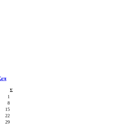
Σεπ
Σ
1
8
15
22
29