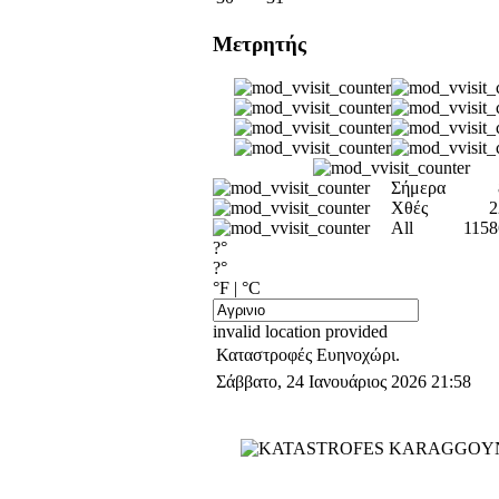
Μετρητής
Σήμερα
Χθές
2
All
1158
?°
?°
°F
|
°C
invalid location provided
Καταστροφές Ευηνοχώρι.
Σάββατο, 24 Ιανουάριος 2026 21:58