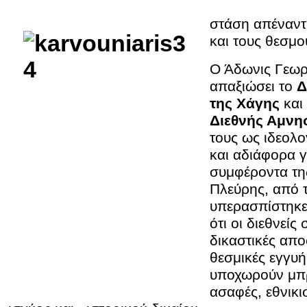
στάση απέναντι
και τους θεσμο
Ο Άδωνις Γεωρ
απαξιώσει το
Δ
της Χάγης
και
Διεθνής Αμνη
τους ως ιδεολ
και αδιάφορα γ
συμφέροντα τη
Πλεύρης, από 
υπερασπίστηκε 
ότι οι διεθνείς
δικαστικές απο
θεσμικές εγγυ
υποχωρούν μπ
ασαφές, εθνικ