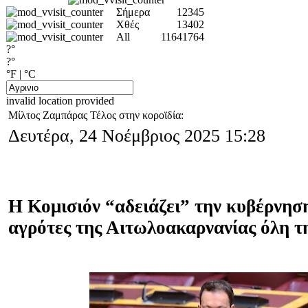
Σήμερα
12345
Χθές
13402
All
11641764
?°
?°
°F
|
°C
invalid location provided
Μίλτος Ζαμπάρας Τέλος στην κοροϊδία:
Δευτέρα, 24 Νοέμβριος 2025 15:28
Η Κομισιόν “αδειάζει” την κυβέρνησ
αγρότες της Αιτωλοακαρνανίας όλη τ