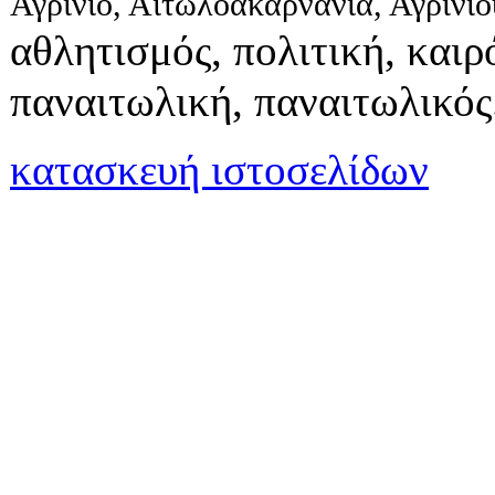
Αγρίνιο, Αιτωλοακαρνανία, Αγρινί
αθλητισμός, πολιτική, καιρό
παναιτωλική, παναιτωλικός
κατασκευή ιστοσελίδων