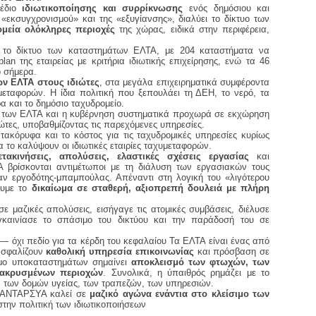
χέδιο
ιδιωτικοποίησης και συρρίκνωσης
ενός δημόσιου και
εκσυγχρονισμού» και της «εξυγίανσης», διαλύει το δίκτυο των
μεία ολόκληρες περιοχές
της χώρας, ειδικά στην περιφέρεια,
ά το δίκτυο των καταστημάτων ΕΛΤΑ, με 204 καταστήματα να
lan της εταιρείας με κριτήρια ιδιωτικής επιχείρησης, ενώ τα 46
ό σήμερα.
ν ΕΛΤΑ στους ιδιώτες
, στα μεγάλα επιχειρηματικά συμφέροντα
εταφορών. Η ίδια πολιτική που ξεπουλάει τη ΔΕΗ, το νερό, τα
α και το δημόσιο ταχυδρομείο.
ση των ΕΛΤΑ και η κυβέρνηση συστηματικά προχωρά σε εκχώρηση
ώτες, υποβαθμίζοντας τις παρεχόμενες υπηρεσίες.
τακόρυφα και το κόστος για τις ταχυδρομικές υπηρεσίες κυρίως
 το καλύψουν οι ιδιωτικές εταιρίες ταχυμεταφορών.
ετακινήσεις, απολύσεις, ελαστικές σχέσεις εργασίας
και
Α βρίσκονται αντιμέτωποι με τη διάλυση των εργασιακών τους
αν εργοδότης-μπαμπούλας. Απέναντι στη λογική του «λιγότερου
ουμε το
δικαίωμα σε σταθερή, αξιοπρεπή δουλειά με πλήρη
 μαζικές απολύσεις, εισήγαγε τις ατομικές συμβάσεις, διέλυσε
γκαινίασε το σπάσιμο του δικτύου και την παράδοσή του σε
 — όχι πεδίο για τα κέρδη του κεφαλαίου Τα ΕΛΤΑ είναι ένας από
ξασφαλίζουν
καθολική υπηρεσία επικοινωνίας
και πρόσβαση σε
ιμο υποκαταστημάτων σημαίνει
αποκλεισμό των φτωχών, των
μακρυσμένων περιοχών
. Συνολικά, η ύπαιθρός ρημάζει με το
, των δομών υγείας, των τραπεζών, των υπηρεσιών.
Η ΑΝΤΑΡΣΥΑ καλεί σε
μαζικό αγώνα ενάντια στο κλείσιμο των
στην πολιτική των ιδιωτικοποιήσεων