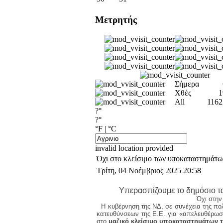
Μετρητής
Σήμερα
Χθές
1
All
1162
?°
?°
°F
|
°C
invalid location provided
Όχι στο κλείσιμο των υποκαταστημάτ
Τρίτη, 04 Νοέμβριος 2025 20:58
Υπερασπίζουμε το δημόσιο τα
Όχι στην
Η κυβέρνηση της ΝΔ, σε συνέχεια της π
κατευθύνσεων της Ε.Ε. για «απελευθέρωσ
στο
μαζικό κλείσιμο υποκαταστημάτων 