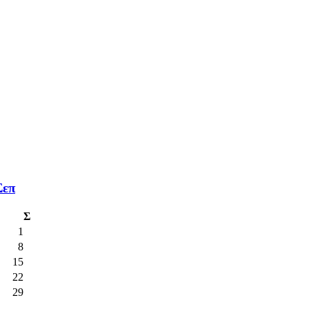
Σεπ
Σ
1
8
15
22
29