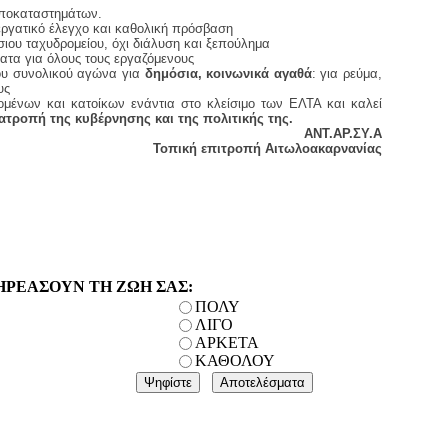
ποκαταστημάτων.
 εργατικό έλεγχο και καθολική πρόσβαση
ιου ταχυδρομείου, όχι διάλυση και ξεπούλημα
ατα για όλους τους εργαζόμενους
ου συνολικού αγώνα για
δημόσια, κοινωνικά αγαθά
: για ρεύμα,
υς
μένων και κατοίκων ενάντια στο κλείσιμο των ΕΛΤΑ και καλεί
ατροπή της κυβέρνησης και της πολιτικής της.
ΑΝΤ.ΑΡ.ΣΥ.Α
Τοπική επιτροπή Αιτωλοακαρνανίας
ΗΡΕΑΣΟΥΝ ΤΗ ΖΩΗ ΣΑΣ:
ΠΟΛΥ
ΛΙΓΟ
ΑΡΚΕΤΑ
ΚΑΘΟΛΟΥ