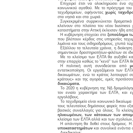
Επιχειρεί έτσι να ολοκληρώσει ένα σ
κοινωνικού αγαθού. Με το πρόσχημα του «
ταχυδρομείων, αφήνοντας
χωρίς ταχυδρο
στα νησιά και στα χωριά.
Συγκεκριμένα συρρικνώνεται δραματικ
κλείνουν στο πλαίσιο του νέου business p
καταστήματα στην Αττική έκλεισαν ήδη απ
Η κυβέρνηση στοχεύει στο
ξεπούλημα τω
που βλέπουν κέρδος στις υπηρεσίες ταχυμ
λιμάνια και τους σιδηροδρόμους, χτυπά τώρ
Εξάλλου τα τελευταία χρόνια, η διοίκη
σημαντικών δραστηριοτήτων-φιλέτων σε ιδι
Με το κλείσιμο των ΕΛΤΑ θα αυξηθεί κα
στην επαρχία καθώς το "κενό" των ΕΛΤΑ θα
Η πολιτική αυτή συνοδεύεται από
μ
εντατικοποίηση. Οι εργαζόμενοι των ΕΛΤ
δικαιωμάτων, ενώ το κράτος λειτουργεί σ
κράτους» και της αγοράς, εμείς προτάσσ
δικαιώματα.
Το 2020 η κυβέρνηση της ΝΔ δρομολόγησε
τον ενιαίο χαρακτήρα των ΕΛΤΑ, και ε
εργολάβους.
Το ταχυδρομείο είναι κοινωνικό δικαίωμα
τους τελευταίους δημόσιους φορείς που ε
βασικές συναλλαγές για όλους. Το κλείσ
ηλικιωμένων, των κάτοικων των απο
κλείσιμο των ΕΛΤΑ αλλά και των σχολείων
Η απάντηση θα δοθεί στους δρόμους. 
υποκαταστημάτων
και συνολικά ενάντια 
Διεκδικούμε: