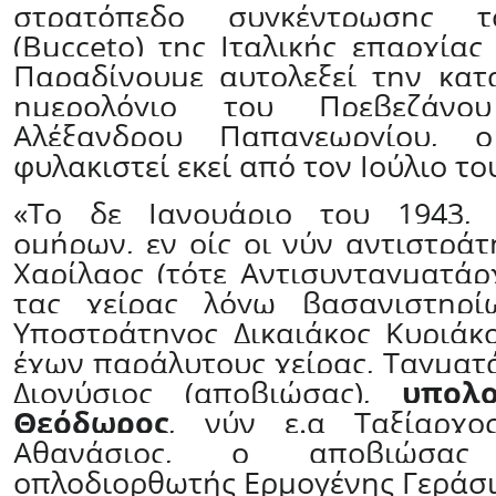
στρατόπεδο συγκέντρωσης 
(
Bucceto
) της Ιταλικής επαρχίας
Παραδίνουμε αυτολεξεί την κα
ημερολόγιο του Πρεβεζάνου
Αλέξανδρου Παπαγεωργίου, ο
φυλακιστεί εκεί από τον Ιούλιο το
«
Το δε Ιανουάριο του 1943,
ομήρων, εν οίς οι νύν αντιστράτ
Χαρίλαος (τότε Αντισυνταγματάρ
τας χείρας λόγω βασανιστηρί
Υποστράτηγος Δικαιάκος Κυριάκ
έχων παράλυτους χείρας, Ταγματ
Διονύσιος (αποβιώσας),
υπολ
Θεόδωρος
, νύν ε.α Ταξίαρχο
Αθανάσιος, ο αποβιώσας 
οπλοδιορθωτής Ερμογένης Γεράσι