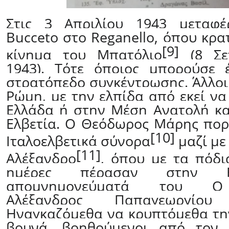
Στις 3 Απριλίου 1943 μεταφ
Bucceto
στο
Reganello
, όπου κρα
[9]
κίνημα του Μπατόλιο
(8 Σε
1943). Τότε όποιος μπορούσε 
στρατόπεδο συγκέντρωσης. Άλλοι
Ρώμη, με την ελπίδα από εκεί ν
Ελλάδα ή στην Μέση Ανατολή και
Ελβετία. Ο Θεόδωρος Μάρης πορ
[10]
Ιταλοελβετικά σύνορα
μαζί με
[11]
Αλέξανδρο
, όπου με τα πόδι
ημέρες πέρασαν στην Ε
απομνημονεύματά του Ο
Αλέξανδρος Παπαγεωργίο
Ηναγκαζόμεθα να κρυπτόμεθα την
βουνά, βοηθούμενοι από τον α