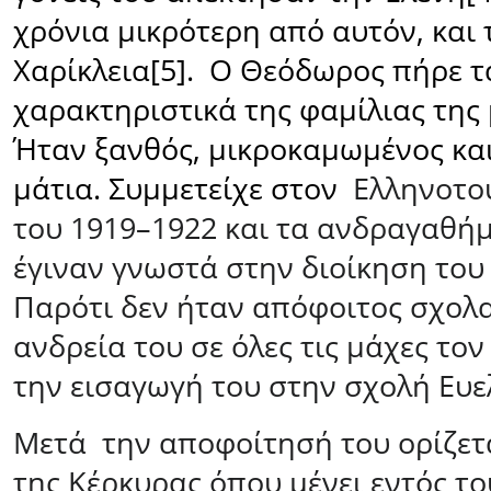
χρόνια μικρότερη από αυτόν, και 
Χαρίκλεια
[5]
.
Ο Θεόδωρος πήρε τ
χαρακτηριστικά της φαμίλιας της 
Ήταν ξανθός, μικροκαμωμένος κα
μάτια. Συμμετείχε στον
Ελληνοτο
του 1919–1922 και τα ανδραγαθή
έγιναν γνωστά στην διοίκηση του
Παρότι δεν ήταν απόφοιτος σχολα
ανδρεία του σε όλες τις μάχες το
την εισαγωγή του στην σχολή Ευε
Μετά
την αποφοίτησή του ορίζετ
της Κέρκυρας όπου μένει εντός τ