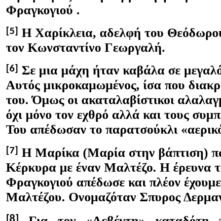
Φραγκογιού .
Η Χαρίκλεια, αδελφή του Θεόδωρο
[5]
τον Κωνσταντίνο Γεωργαλή.
Σε μια μάχη ήταν καβάλα σε μεγαλ
[6]
Αυτός μικροκαμωμένος, ίσα που διακρ
του. Όμως οι ακαταλαβίστικοι αλαλαγ
όχι μόνο τον εχθρό αλλά και τους συμπ
Του απέδωσαν το παρατσούκλι «αερικ
Η Μαρίκα (Μαρία στην βάπτιση) π
[7]
Κέρκυρα με έναν Μαλτέζο. Η έρευνα 
Φραγκογιού απέδωσε και πλέον έχουμε 
Μαλτέζου. Ονομαζόταν Σπυρος Δερμα
[8]
Για τον «Λεβέντη» καταδότη 