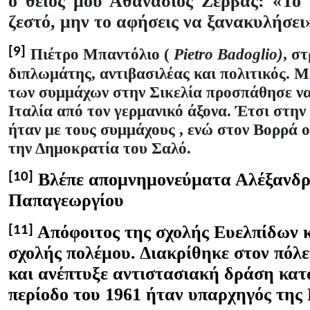
ο θείος μου Αθανάσιος Ζέρβας: «Το 
ζεστό, μην το αφήσεις να ξανακυλήσει
[9]
Πιέτρο Μπαντόλιο
(
Pietro Badoglio)
, σ
διπλωμάτης, αντιβασιλέας και πολιτικός. 
των συμμάχων στην Σικελία προσπάθησε να
Ιταλία από τον γερμανικό άξονα. Έτσι στην
ήταν με τους συμμάχους , ενώ στον Βορρά ο
την Δημοκρατία του Σαλό.
Βλέπε απομνημονεύματα Αλέξανδ
[10]
Παπαγεωργίου
Απόφοιτος της σχολής Ευελπίδων 
[11]
σχολής πολέμου. Διακρίθηκε στον πόλε
και ανέπτυξε αντιστασιακή δράση κατ
περίοδο του 1961 ήταν υπαρχηγός της