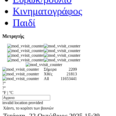
Κινηματογράφος
Παιδί
Μετρητής
Σήμερα
2209
Χθές
21813
All
11653441
?°
?°
°F
|
°C
invalid location provided
Χάιντι, το κορίτσι των βουνών
Τετάρτη, 22 Οκτώβριος 2025 15:39