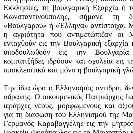
Εκκλησίες, τη βουλγαρική Εξαρχία ή τ
Κωνσταντινούπολης, σήμανε τη
«Βούλγαρου» ή «Έλληνα» αντίστοιχα. Μ
η αγριότητα που αντιμετώπιζαν οι 
ενταχθούν εις την Βουλγαρική εξαρχία 
υποδουλωθούν εις την Βουλγαρία
κομιτατζήδες ιδρύουν και σχολεία εις τ
αποκλειστικά και μόνο η βουλγαρική γλ
Την ίδια ώρα ο Ελληνισμός αντιδρά, δε
αδρανής. Ο οικουμενικός Πατριάρχης Ιω
ιεράρχες νέους, μορφωμένους και άξι
για τη διάσωση του Ελληνισμού της Μακ
Γερμανός Καραβαγγέλης εις την μητρό
Ιωακείμ Φορόπουλος εις το Μοναστήρι 