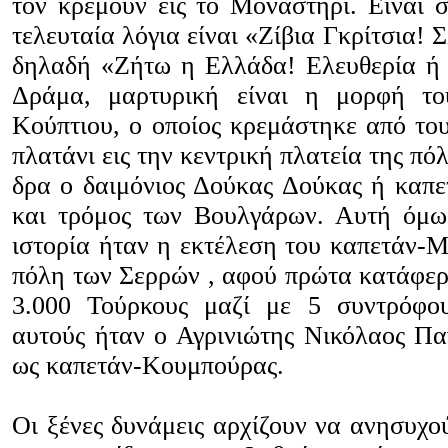
τον κρεμούν εις το Μοναστήρι. Είναι 
τελευταία λόγια είναι «Ζίβια Γκρίτσια! 
δηλαδή «Ζήτω η Ελλάδα! Ελευθερία ή 
Δράμα, μαρτυρική είναι η μορφή τ
Κούπτιου, ο οποίος κρεμάστηκε από του
πλατάνι εις την κεντρική πλατεία της πόλ
δρα ο δαιμόνιος Δούκας Δούκας ή καπε
και τρόμος των Βουλγάρων. Αυτή όμω
ιστορία ήταν η εκτέλεση του καπετάν-
πόλη των Σερρών , αφού πρώτα κατάφερε
3.000 Τούρκους μαζί με 5 συντρόφο
αυτούς ήταν ο Αγρινιώτης Νικόλαος Πα
ως καπετάν-Κουμπούρας.
Οι ξένες δυνάμεις αρχίζουν να ανησυχο