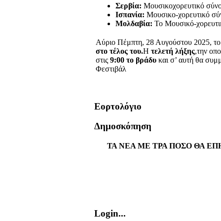
Σερβία:
Μουσικοχορευτικό σύν
Ισπανία:
Μουσικο-χορευτικό σύ
Μολδαβία:
Το Μουσικό-χορευτ
Αύριο Πέμπτη, 28 Αυγούστου 2025, τ
στο τέλος του.
Η
τελετή λήξης
,την οπ
στις
9:00 το βράδυ
και σ’ αυτή θα συμ
Φεστιβάλ
Εορτολόγιο
Δημοσκόπηση
ΤΑ ΝΕΑ ΜΕ ΤΡΑ ΠΟΣΟ ΘΑ ΕΠ
Login...