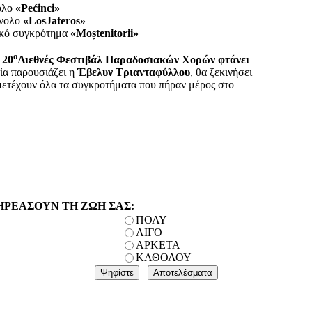
ολο
«Pećinci»
νολο
«LosJateros»
ικό συγκρότημα
«Moștenitorii»
ο
ο
20
Διεθνές Φεστιβάλ Παραδοσιακών Χορών φτάνει
οία παρουσιάζει η
Έβελυν Τριανταφύλλου
, θα ξεκινήσει
μετέχουν όλα τα συγκροτήματα που πήραν μέρος στο
ΗΡΕΑΣΟΥΝ ΤΗ ΖΩΗ ΣΑΣ:
ΠΟΛΥ
ΛΙΓΟ
ΑΡΚΕΤΑ
ΚΑΘΟΛΟΥ