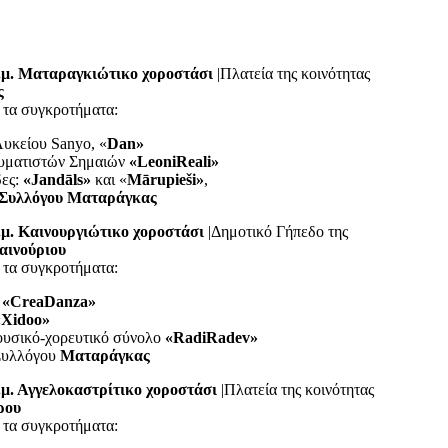
.μ. Ματαραγκιώτικο χοροστάσι
|Πλατεία της κοινότητας
ς
 τα συγκροτήματα:
υκείου Sanyo, «
Dan»
υματιστών Σημαιών
«LeoniReali»
δες:
«Jandāls»
και «
Mārupieši»
,
 Συλλόγου Ματαράγκας
.μ. Καινουργιώτικο χοροστάσι
|Δημοτικό Γήπεδο της
αινούριου
 τα συγκροτήματα:
«CreaDanza»
Xidoo»
μουσικό-χορευτικό σύνολο
«RadiRadev»
 Συλλόγου
Ματαράγκας
.μ. Αγγελοκαστρίτικο χοροστάσι
|Πλατεία της κοινότητας
ρου
 τα συγκροτήματα: