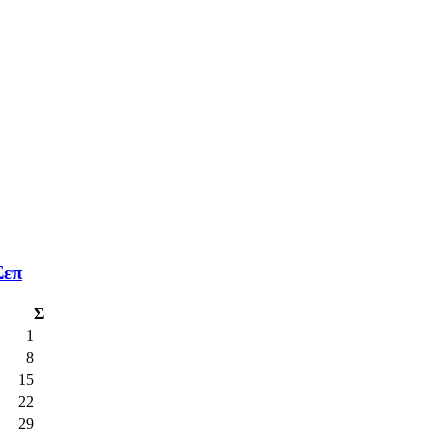
Σεπ
Σ
1
8
15
22
29