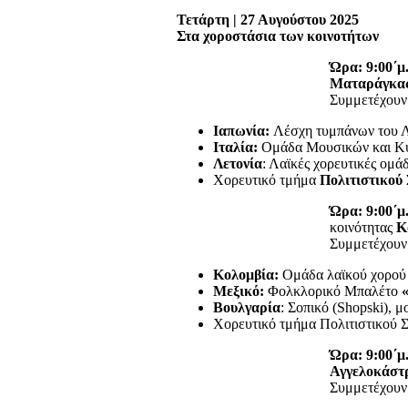
Τετάρτη | 27 Αυγούστου 2025
Στα χοροστάσια των κοινοτήτων
Ώρα: 9:00΄μ
Ματαράγκα
Συμμετέχουν
Ιαπωνία:
Λέσχη τυμπάνων του Λ
Ιταλία:
Ομάδα Μουσικών και Κ
Λετονία
: Λαϊκές χορευτικές ομά
Χορευτικό τμήμα
Πολιτιστικού
Ώρα: 9:00΄μ
κοινότητας
Κ
Συμμετέχουν
Κολομβία:
Ομάδα λαϊκού χορού
Μεξικό:
Φολκλορικό Μπαλέτο
«
Βουλγαρία
: Σοπικό (Shopski), 
Χορευτικό τμήμα Πολιτιστικού
Ώρα: 9:00΄μ
Αγγελοκάστ
Συμμετέχουν