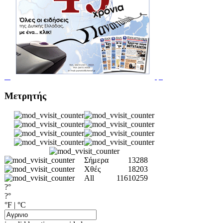
Μετρητής
Σήμερα
13288
Χθές
18203
All
11610259
?°
?°
°F
|
°C