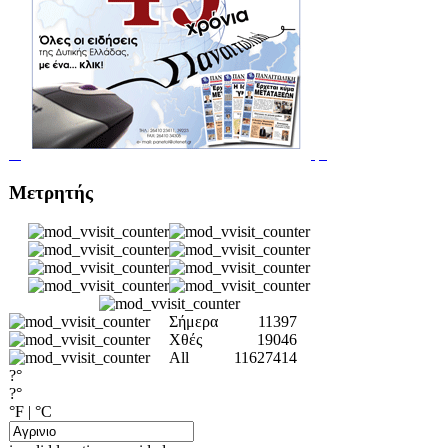
Μετρητής
Σήμερα
11397
Χθές
19046
All
11627414
?°
?°
°F
|
°C