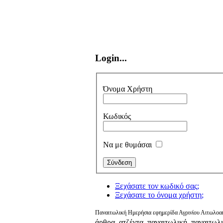
Login...
Όνομα Χρήστη
Κωδικός
Να με θυμάσαι
Ξεχάσατε τον κωδικό σας;
Ξεχάσατε το όνομα χρήστη;
Παναιτωλική Ημερήσια εφημερίδα Αγρινίου Αιτωλοακ
άρθρα, ατζέντα, παναιτωλική, παναιτωλ