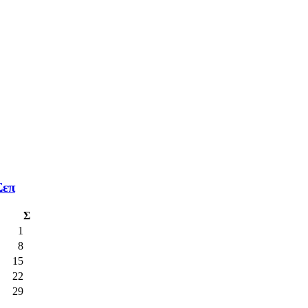
Σεπ
Σ
1
8
15
22
29