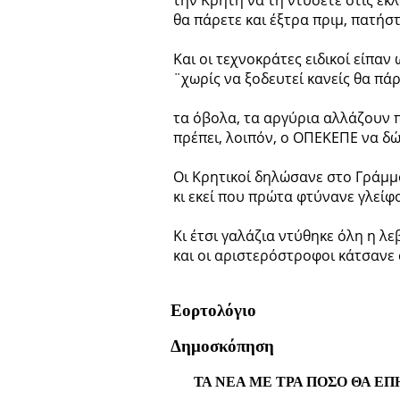
την Κρήτη να τη ντύσετε στις εκ
θα πάρετε και έξτρα πριμ, πατήστε
Και οι τεχνοκράτες ειδικοί είπαν 
¨χωρίς να ξοδευτεί κανείς θα πά
τα όβολα, τα αργύρια αλλάζουν 
πρέπει, λοιπόν, ο ΟΠΕΚΕΠΕ να δώ
Οι Κρητικοί δηλώσανε στο Γράμ
κι εκεί που πρώτα φτύνανε γλείφο
Κι έτσι γαλάζια ντύθηκε όλη η λ
και οι αριστερόστροφοι κάτσανε
Εορτολόγιο
Δημοσκόπηση
ΤΑ ΝΕΑ ΜΕ ΤΡΑ ΠΟΣΟ ΘΑ ΕΠ