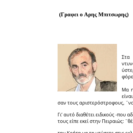
(Γραφει ο Αρης Μπιτσωρης)
Στα
ντυν
ύστ
φόρε
Μα η
είναι
σαν τους αριστερόστροφους, ¨ναι
Γι’ αυτό διαθέτει ειδικούς -που 
τους είπε εκεί στην Πειραιώς: ¨θ