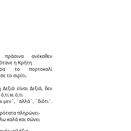
 πράσινα ανέκαθεν
ότανε η Κρήτη
ερα το πορτοκαλί
σε το σιρίτι.
 Δεξιά είναι Δεξιά, δεν
 ό,τι κι ό,τι
 μεν¨, ¨αλλά¨, ¨διότι¨.
αδρότατα πληρώνει-
έλω καλά και σώνει