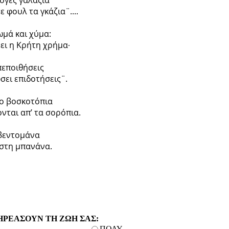
λογές γαλάζια
 φουλ τα γκάζια¨....
ωμά και χύμα:
ρει η Κρήτη χρήμα∙
πεποιθήσεις
σει επιδοτήσεις¨.
μο βοσκοτόπια
νται απ’ τα σορόπια.
εβεντομάνα
 στη μπανάνα.
ΗΡΕΑΣΟΥΝ ΤΗ ΖΩΗ ΣΑΣ:
ΠΟΛΥ