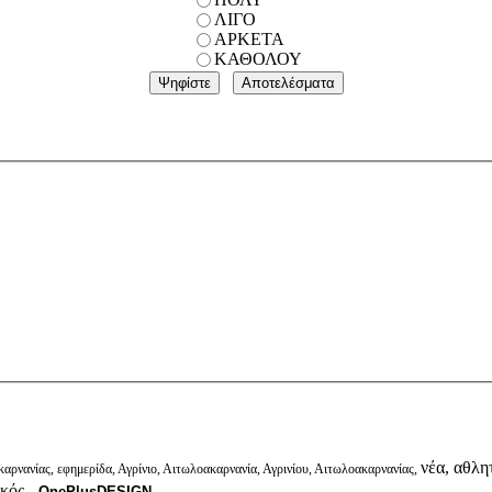
ΛΙΓΟ
ΑΡΚΕΤΑ
ΚΑΘΟΛΟΥ
νέα, αθλητ
αρνανίας, εφημερίδα, Αγρίνιο, Αιτωλοακαρνανία, Αγρινίου, Αιτωλοακαρνανίας,
ικός.
OnePlusDESIGN