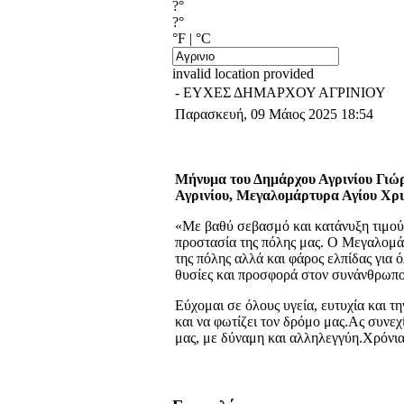
?°
?°
°F
|
°C
invalid location provided
- ΕΥΧΕΣ ΔΗΜΑΡΧΟΥ ΑΓΡΙΝΙΟΥ
Παρασκευή, 09 Μάιος 2025 18:54
Μήνυμα του Δημάρχου Αγρινίου Γιώρ
Αγρινίου, Μεγαλομάρτυρα Αγίου Χρ
«Με βαθύ σεβασμό και κατάνυξη τιμούμ
προστασία της πόλης μας. Ο Μεγαλομά
της πόλης αλλά και φάρος ελπίδας για 
θυσίες και προσφορά στον συνάνθρωπο
Εύχομαι σε όλους υγεία, ευτυχία και τ
και να φωτίζει τον δρόμο μας.Ας συνε
μας, με δύναμη και αλληλεγγύη.Χρόνια