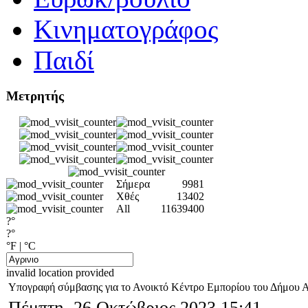
Κινηματογράφος
Παιδί
Μετρητής
Σήμερα
9981
Χθές
13402
All
11639400
?°
?°
°F
|
°C
invalid location provided
Υπογραφή σύμβασης για το Ανοικτό Κέντρο Εμπορίου του Δήμου Α
Πέμπτη, 26 Οκτώβριος 2023 15:41